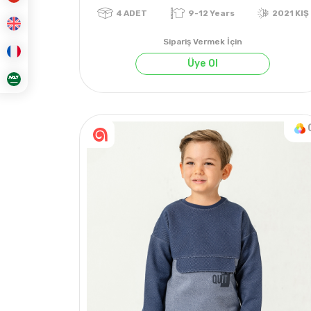
Sipariş Vermek İçin
Üye Ol
4
ADET
9-12 Years
2