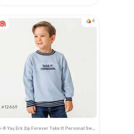
4
ADET
9-12 YAŞ
4
#12469
5-8 Yaş Erk 2ip Forever Take It Personal Sweat