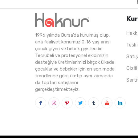
Kur
Hakk
1996 yılında Bursa'da kurulmuş olup,
5
ADET
11-15 Years
ana faaliyet konumuz 0-16 yaş arası
Tesli
çocuk giyim ve bebek giysileridir.
Tecrübeli ve profesyonel ekibimizin
Satı
desteğiyle üretimlerimizi birçok ülkede
Gizli
çocuklar ve bebekler için en son moda
trendlerine göre üretip aynı zamanda
Serti
da toptan satışlarını
gerçekleştirmekteyiz.