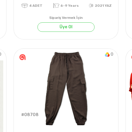
Sipariş Vermek İçin
Üye Ol
0
0
021 KIŞ
4
ADET
6-9 Years
2021 
#08708