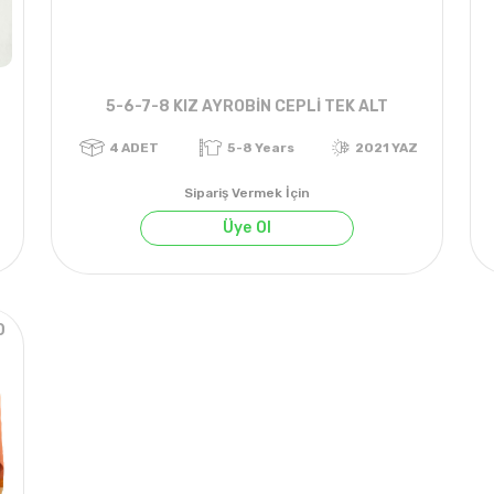
5-6-7-8 KIZ AYROBİN CEPLİ TEK ALT
Sipariş Vermek İçin
Üye Ol
0
4
ADET
5-8 Years
2021 