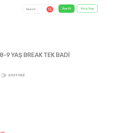
8-9 YAŞ BREAK TEK BADİ
6-9 Years
2021 YAZ
shirt & T-
Shirt
un.