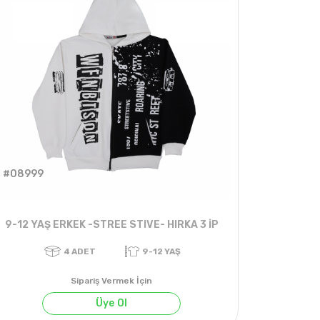
#08999
9-12 YAŞ ERKEK -STREE STIVE- HIRKA 3 İP
Sipariş Vermek İçin
Üye Ol