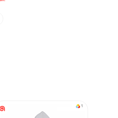
Nasıl Sipariş Veririm?
Öğren
on & Tek Alt
1