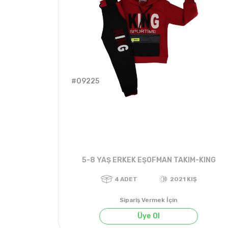
#09225
5-8 YAŞ ERKEK EŞOFMAN TAKIM-KING
Sipariş Vermek İçin
Üye Ol