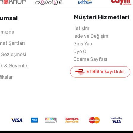
Müşteri Hizmetleri
umsal
İletişim
ımızda
İade ve Değişim
mat Şartları
Giriş Yap
Üye Ol
ş Sözleşmesi
Ödeme Sayfası
lik & Güvenlik
ETBİS’e kayıtlıdır.
fikalar