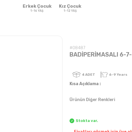
Erkek Çocuk
Kız Çocuk
1-16 YAŞ
1-12 YAŞ
#08487
BADİPERİMASALI 6-7-
4
ADET
Kısa Açıklama :
Ürünün Diğer Renkleri
Sweatshirt & T-
Sweat
Takım
Takım
shirt
Stokta var.
Fiyatları görmek için üye ol