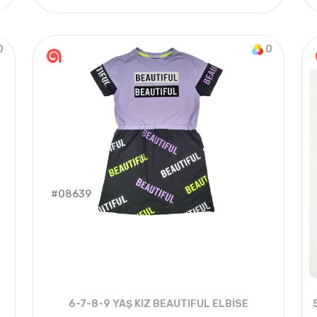
4
ADET
9-12 YAŞ
0
0
#08639
6-7-8-9 YAŞ KIZ BEAUTIFUL ELBİSE