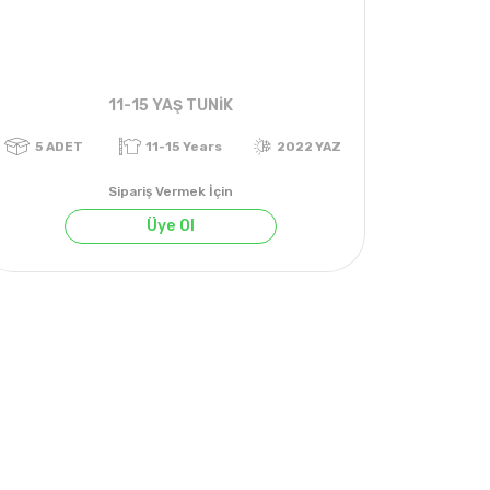
11-15 YAŞ TUNİK
Sipariş Vermek İçin
Üye Ol
YAZ
5
ADET
11-15 Years
2022 YAZ