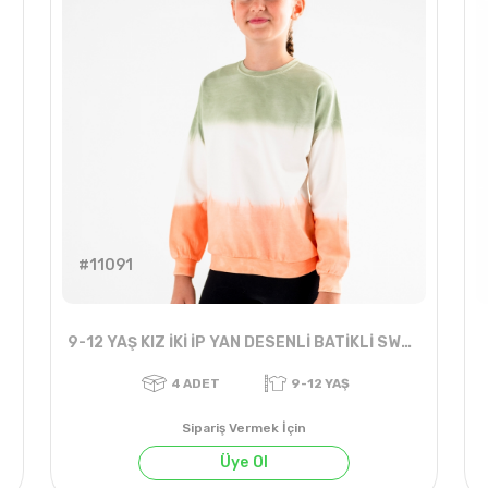
#11091
9-12 YAŞ KIZ İKİ İP YAN DESENLİ BATİKLİ SWEAT
Sipariş Vermek İçin
Üye Ol