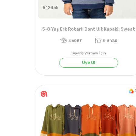
#12455
5-8 Yaş Erk Rotarlı Dont Uıt Kapaklı Sweat
Sipariş Vermek İçin
Üye Ol
4
ADET
5-8 YAŞ