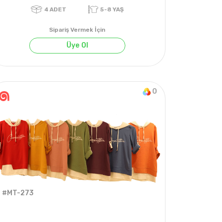
Sipariş Vermek İçin
Üye Ol
0
YAZ
4
ADET
5-8 YAŞ
#MT-273