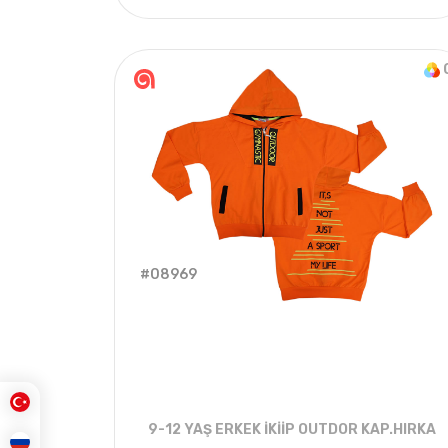
4
ADET
2021 KIŞ
#08969
9-12 YAŞ ERKEK İKİİP OUTDOR KAP.HIRKA