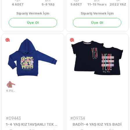
Sipariş Vermek İçin
Sipariş Vermek İçin
Üye Ol
Üye Ol
4
ADET
5-8 YAŞ
5
ADET
11-15 Years
202
#09443
#09734
1-4 YAŞ KIZTAVŞANLI TEK ÜST
BADİ1-4 YAŞ KIZ YES BADİ