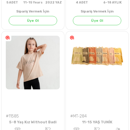
Sipariş Vermek İçin
Sipariş Vermek İçin
Üye Ol
Üye Ol
5
ADET
11-15 Years
2022 YAZ
4
ADET
6-18 AY
#11585
#MT-284
5-8 Yaş Kız Without Badi
11-15 YAŞ TUNİK