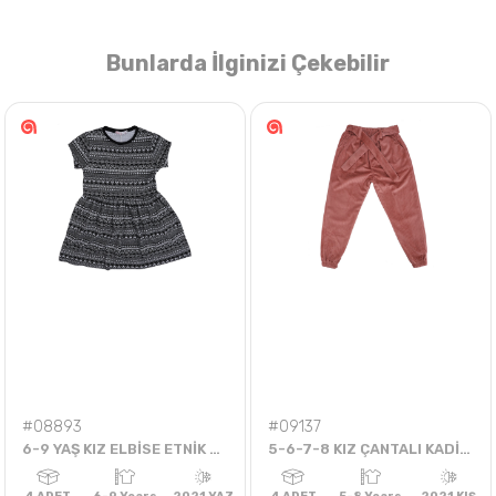
Bunlarda İlginizi Çekebilir
Nasıl Sipariş Veririm?
Öğren
#08893
#09137
6-9 YAŞ KIZ ELBİSE ETNİK DESENLİ
5-6-7-8 KIZ ÇANTALI KADİFE PANTOLON