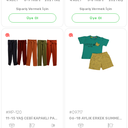
Sipariş Vermek İçin
Sipariş Vermek İçin
Üye Ol
Üye Ol
4
ADET
6-9 Years
2021 YAZ
4
ADET
5-8 Years
202
#MP-120
#09717
11-15 YAŞ CEBİ KAPAKLI PANTOLON
06-18 AYLIK ERKEK SUMMER VİBES AYLIK ŞORTLU TAKIM