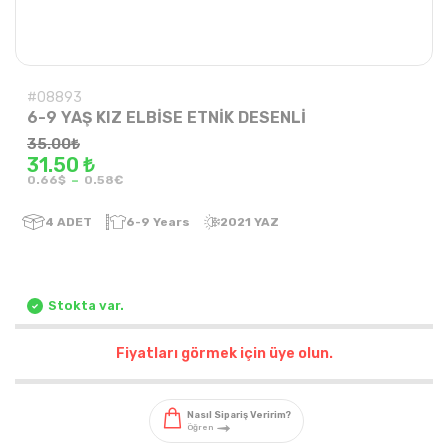
#08893
6-9 YAŞ KIZ ELBİSE ETNİK DESENLİ
35.00
₺
31.50 ₺
-
0.66$
0.58€
4
ADET
6-9 Years
2021 YAZ
Stokta var.
Fiyatları görmek için üye olun.