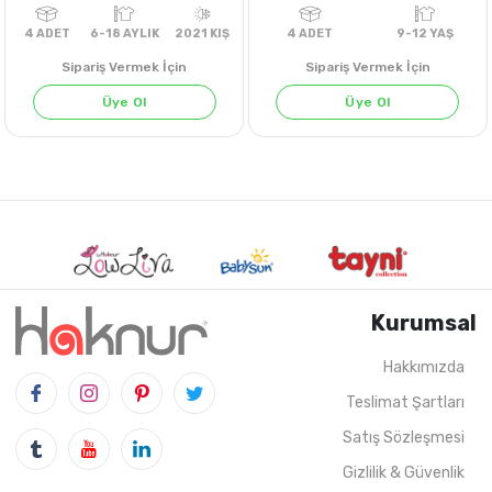
Sipariş Vermek İçin
Sipariş Vermek İçin
Üye Ol
Üye Ol
KIRMIZI
EKRU
Kurumsal
Hakkımızda
Teslimat Şartları
4
ADET
6-18 AYLIK
2021 KIŞ
4
ADET
9-12 Y
Satış Sözleşmesi
Gizlilik & Güvenlik