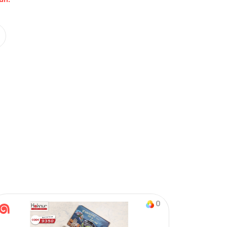
Nasıl Sipariş Veririm?
Öğren
on & Tek Alt
0