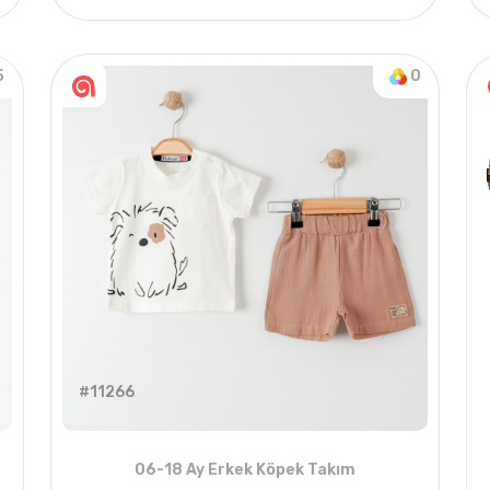
021 YAZ
4
ADET
1-2-3-4 Years
5
0
#11266
06-18 Ay Erkek Köpek Takım