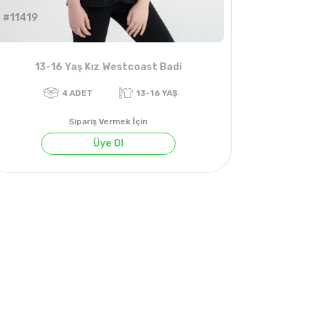
#11419
13-16 Yaş Kız Westcoast Badi
Sipariş Vermek İçin
Üye Ol
YAZ
4
ADET
13-16 YAŞ