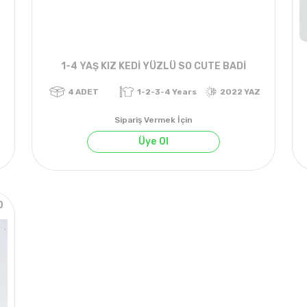
1-4 YAŞ KIZ KEDİ YÜZLÜ SO CUTE BADİ
Sipariş Vermek İçin
Üye Ol
0
021 KIŞ
4
ADET
1-2-3-4 Years
2022 