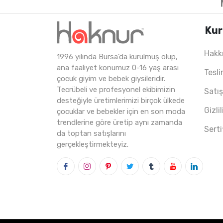
Kur
Hakk
1996 yılında Bursa'da kurulmuş olup,
4
ADET
5-8 Years
2
ana faaliyet konumuz 0-16 yaş arası
Tesli
çocuk giyim ve bebek giysileridir.
Tecrübeli ve profesyonel ekibimizin
Satı
desteğiyle üretimlerimizi birçok ülkede
Gizli
çocuklar ve bebekler için en son moda
trendlerine göre üretip aynı zamanda
Serti
da toptan satışlarını
gerçekleştirmekteyiz.