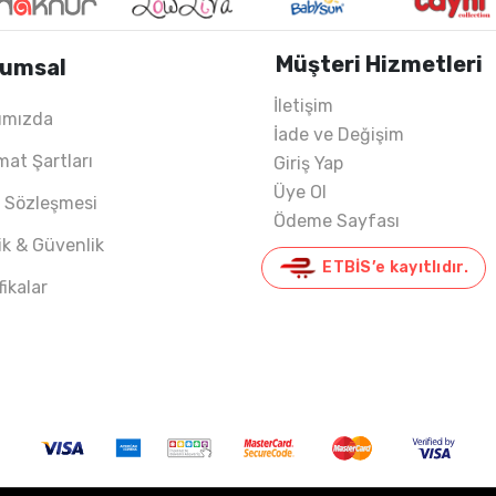
Müşteri Hizmetleri
umsal
İletişim
ımızda
İade ve Değişim
022 YAZ
mat Şartları
Giriş Yap
Üye Ol
ş Sözleşmesi
Ödeme Sayfası
lik & Güvenlik
ETBİS’e kayıtlıdır.
fikalar