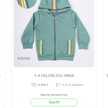
#10142
AŞ POWER TEK BADİ
1-4 YAŞ ERK.SCL HIRKA
Sipariş Vermek İçin
Üye Ol