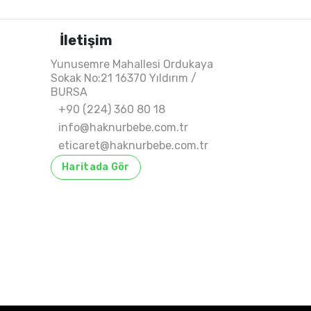
İletişim
Yunusemre Mahallesi Ordukaya
Sokak No:21 16370 Yıldırım /
BURSA
+90 (224) 360 80 18
info@haknurbebe.com.tr
eticaret@haknurbebe.com.tr
Haritada Gör