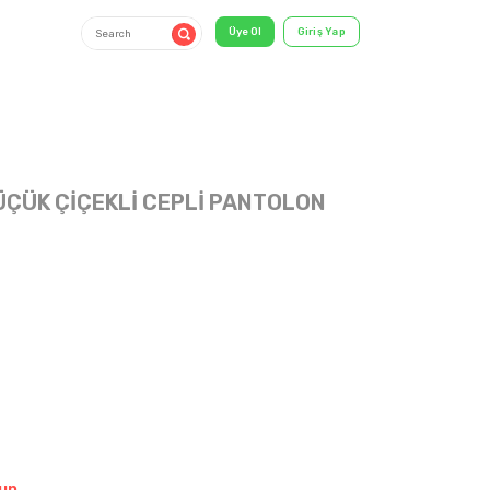
KÜÇÜK ÇİÇEKLİ CEPLİ PANTOLON
2021 YAZ
shirt & T-
Shirt
un.