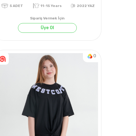
Sipariş Vermek İçin
Üye Ol
0
5
ADET
11-15 Years
2022 YAZ