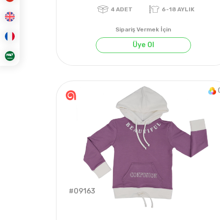
Sipariş Vermek İçin
Üye Ol
4
ADET
6-18 AYLIK
#09163