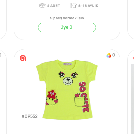
Sipariş Vermek İçin
Üye Ol
0
0
4
ADET
6-18 AYLIK
#09552