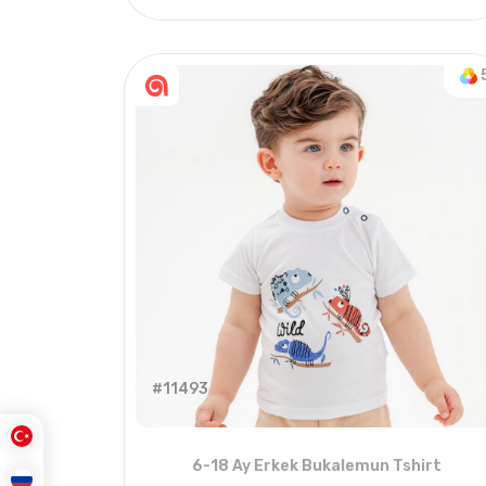
4
ADET
6-9 Years
2
#11493
6-18 Ay Erkek Bukalemun Tshirt