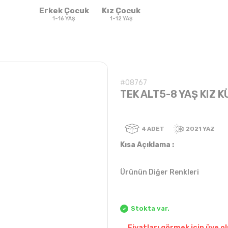
Erkek Çocuk
Kız Çocuk
1-16 YAŞ
1-12 YAŞ
#08767
TEK ALT5-8 YAŞ KIZ 
4
ADET
Kısa Açıklama :
Ürünün Diğer Renkleri
Sweatshirt & T-
Sweat
Takım
Takım
shirt
Stokta var.
Fiyatları görmek için üye ol