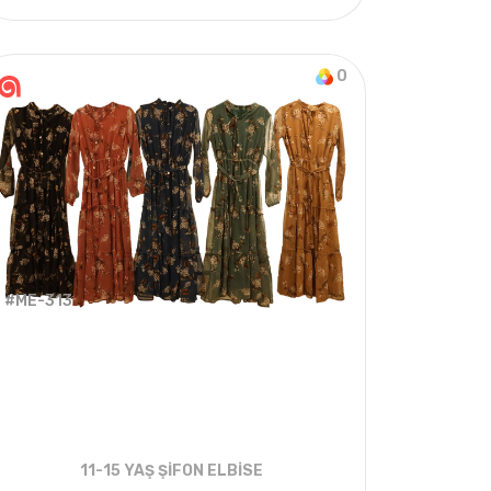
4
ADET
5-8 Years
2022 YAZ
0
#ME-313
11-15 YAŞ ŞİFON ELBİSE