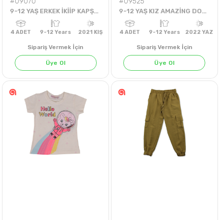
#09070
#09525
9-12 YAŞ ERKEK İKİİP KAPŞONLU TEK HIRKA
9-12 YAŞ KIZ AMAZİNG DONUTLU KIZ BADİ
KOYU YEŞİL
Sipariş Vermek İçin
Sipariş Vermek İçin
Üye Ol
Üye Ol
4
ADET
9-12 Years
2021 KIŞ
4
ADET
9-12 Years
202