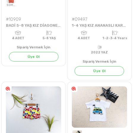
#10909
#09497
BADİ 5-8 YAŞ KIZ DİAGONEL TWENTY FOUR HOURS SWEAT
1-4 YAŞ KIZ ANANASLI KARPUZLU TAYTLI TAKIM
Sipariş Vermek İçin
Üye Ol
Sipariş Vermek İçin
Üye Ol
SOMON
4
ADET
5-8 YAŞ
4
ADET
1-2-3-4 
2022 YAZ