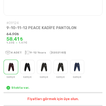
#09124
9-10-11-12 PEACE KADİFE PANTOLON
64.90
₺
58.41 ₺
-
1.23$
1.07€
4
ADET
9-12 Years
2021 KIŞ
KARIŞIK
KARIŞIK
KARIŞIK
KARIŞIK
KARIŞIK
Stokta var.
Fiyatları görmek için üye olun.