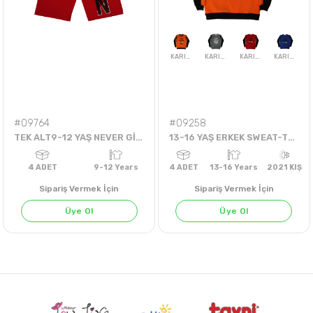
4
ADET
1-2-3-4 Years
4
ADET
6-18 AYLIK
202
2022 YAZ
#09764
#09258
TEK ALT9-12 YAŞ NEVER GİVE UP ŞORT
13-16 YAŞ ERKEK SWEAT-THING-3İP
Sipariş Vermek İçin
Sipariş Vermek İçin
Üye Ol
Üye Ol
KARIŞIK
KARIŞIK
KARIŞIK