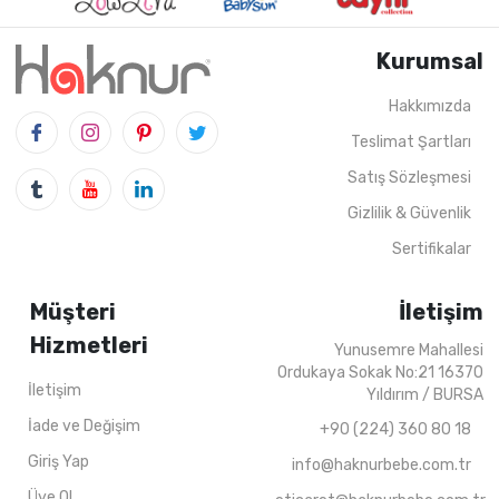
Kurumsal
Hakkımızda
Teslimat Şartları
Satış Sözleşmesi
4
ADET
9-12 Years
4
ADET
13-16 Years
202
Gizlilik & Güvenlik
Sertifikalar
Müşteri
İletişim
Hizmetleri
Yunusemre Mahallesi
Ordukaya Sokak No:21 16370
İletişim
Yıldırım / BURSA
İade ve Değişim
+90 (224) 360 80 18
Giriş Yap
info@haknurbebe.com.tr
Üye Ol