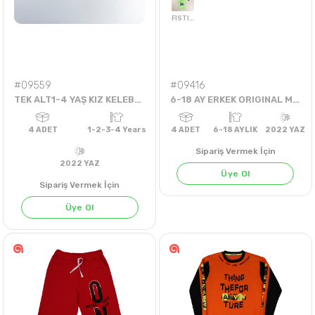
#09559
#09416
TEK ALT1-4 YAŞ KIZ KELEBEKLİ ŞORT
6-18 AY ERKEK ORIGINAL MARINES OTOBUSLU TİŞÖRT
Sipariş Vermek İçin
Üye Ol
Sipariş Vermek İçin
Üye Ol
FISTIK YEŞİLİ