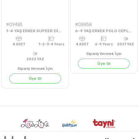
4
ADET
6-9 Years
2021 YAZ
4
ADET
11-14 Years
202
#09485
#08858
1-4 YAŞ ERKEK SUPEER DİNAZORLU TİŞÖRT
6-9 YAŞ ERKEK POLO CEPLİ YAKALI TİŞÖRT
Sipariş Vermek İçin
Üye Ol
Sipariş Vermek İçin
Üye Ol
BEYAZ