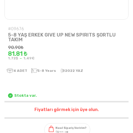
#09676
5-8 YAŞ ERKEK GIVE UP NEW SPIRITS ŞORTLU
TAKIM
90.90
₺
81.81 ₺
-
1.72$
1.49€
4
ADET
5-8 Years
2022 YAZ
Stokta var.
Fiyatları görmek için üye olun.