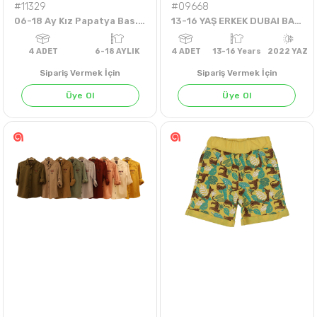
#11329
#09668
06-18 Ay Kız Papatya Bas.Badi
13-16 YAŞ ERKEK DUBAI BASKILI TİŞÖRT
Sipariş Vermek İçin
Sipariş Vermek İçin
Üye Ol
Üye Ol
4
ADET
6-18 AYLIK
4
ADET
13-16 Years
202