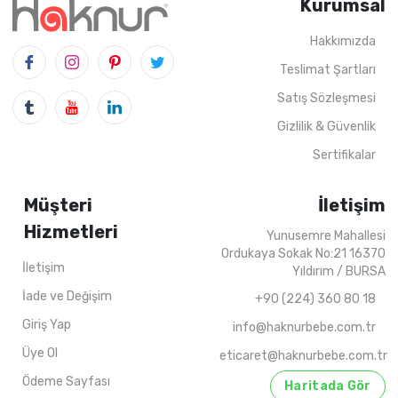
Kurumsal
Hakkımızda
4
ADET
1-2-3-4 Years
4
ADET
6-9 Years
202
Teslimat Şartları
Satış Sözleşmesi
2022 YAZ
Gizlilik & Güvenlik
Sertifikalar
Müşteri
İletişim
Hizmetleri
Yunusemre Mahallesi
Ordukaya Sokak No:21 16370
İletişim
Yıldırım / BURSA
İade ve Değişim
+90 (224) 360 80 18
Giriş Yap
info@haknurbebe.com.tr
Üye Ol
eticaret@haknurbebe.com.tr
Ödeme Sayfası
Haritada Gör