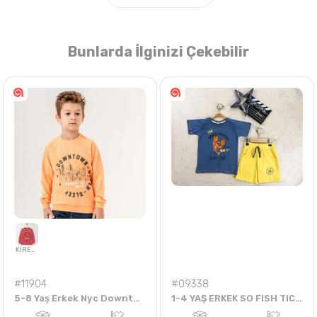
Bunlarda İlginizi Çekebilir
Nasıl Sipariş Veririm?
Öğren
#11904
#09338
5-8 Yaş Erkek Nyc Downtown Never Yazılı Sweat
1-4 YAŞ ERKEK SO FISH TICATED YENGEÇLİ ŞORTLU TAKIM