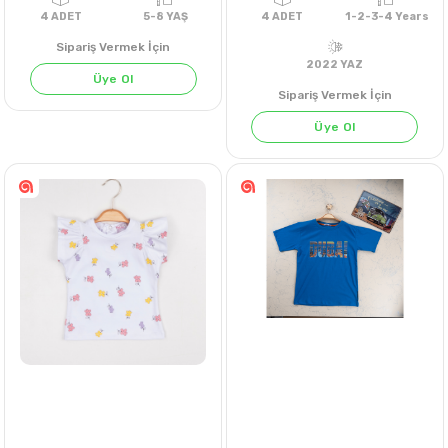
KİREMİT
Sipariş Vermek İçin
Üye Ol
Sipariş Vermek İçin
Üye Ol
4
ADET
5-8 YAŞ
4
ADET
1-2-3-4 
2022 YAZ