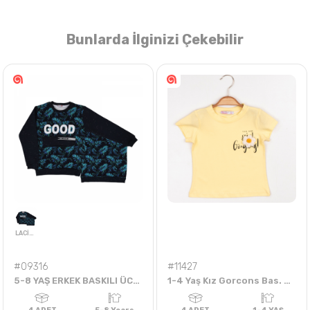
Bunlarda İlginizi Çekebilir
Nasıl Sipariş Veririm?
Öğren
#09316
#11427
5-8 YAŞ ERKEK BASKILI ÜCİP GOOD TEL SWEAT
1-4 Yaş Kız Gorcons Bas. Badi