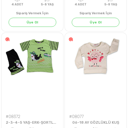
Sipariş Vermek İçin
Sipariş Vermek İçin
Üye Ol
Üye Ol
KOYU PEMBE
SARI
4
ADET
5-8 YAŞ
4
ADET
5-8 Y
#08372
#08077
2-3-4-5 YAŞ-ERK-ŞORTLU TAKIM-ON BOARD
06-18 AY GÖZLÜKLÜ KUŞ