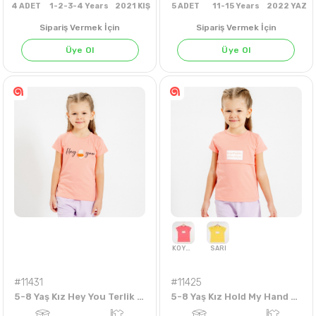
Sipariş Vermek İçin
Sipariş Vermek İçin
Üye Ol
Üye Ol
4
ADET
1-2-3-4 Years
2021 KIŞ
5
ADET
11-15 Years
202
#11431
#11425
5-8 Yaş Kız Hey You Terlik Bas. Badi
5-8 Yaş Kız Hold My Hand Bas.Badi