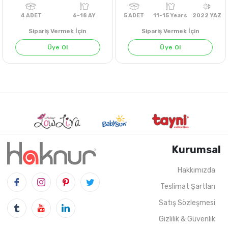
Sipariş Vermek İçin
Sipariş Vermek İçin
Üye Ol
Üye Ol
Kurumsal
Hakkımızda
Teslimat Şartları
4
ADET
6-18 AY
5
ADET
11-15 Years
202
Satış Sözleşmesi
Gizlilik & Güvenlik