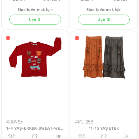
LACİVERT
Sipariş Vermek İçin
Sipariş Vermek İçin
Üye Ol
Üye Ol
4
ADET
5-8 Years
4
ADET
1-4 Y
#08986
#ME-258
1-4 YAŞ-ERKEK-SWEAT-WE ARE
11-15 YAŞ ETEK