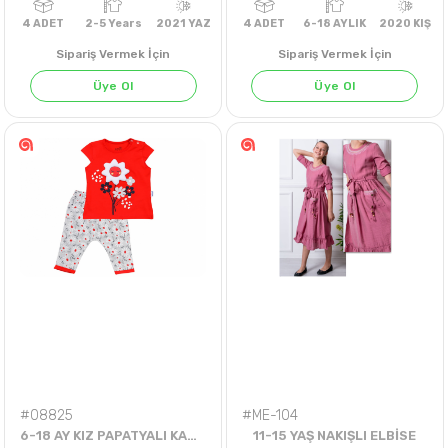
Sipariş Vermek İçin
Sipariş Vermek İçin
Üye Ol
Üye Ol
4
ADET
2-5 Years
2021 YAZ
4
ADET
6-18 AYLIK
202
#08825
#ME-104
6-18 AY KIZ PAPATYALI KAPRİLİ TAKIM
11-15 YAŞ NAKIŞLI ELBİSE