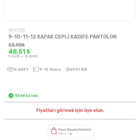
#09120
9-10-11-12 KAPAK CEPLİ KADİFE PANTOLON
53.90
₺
48.51 ₺
-
1.02$
0.89€
4
ADET
9-12 Years
2021 KIŞ
Stokta var.
Fiyatları görmek için üye olun.