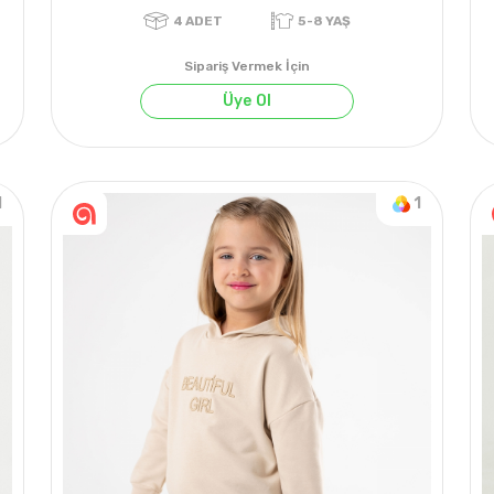
Sipariş Vermek İçin
Üye Ol
1
1
4
ADET
5-8 YAŞ