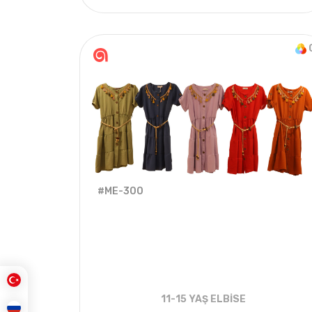
4
ADET
6-18 AY
#ME-300
11-15 YAŞ ELBİSE