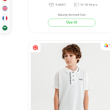
Sipariş Vermek İçin
Üye Ol
5
ADET
11-15 Years