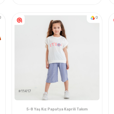
4
ADET
5-8 Years
2021 
0
0
#11417
5-8 Yaş Kız Papatya Kaprili Takım