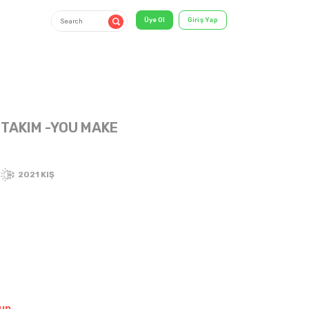
 TAKIM -YOU MAKE
3-6 Years
2021 KIŞ
shirt & T-
Shirt
un.