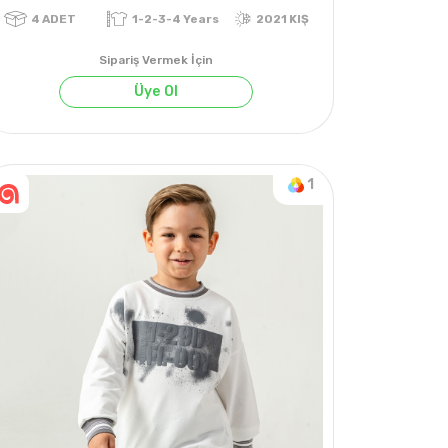
Sipariş Vermek İçin
Üye Ol
1
4
ADET
1-2-3-4 Years
2021 KIŞ