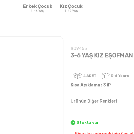
Erkek Çocuk
Kız Çocuk
1-16 YAŞ
1-12 YAŞ
#09455
3-6 YAŞ KIZ EŞOFMAN
4
ADET
Kısa Açıklama :
3 İP
Ürünün Diğer Renkleri
Sweatshirt & T-
Sweat
Takım
Takım
shirt
Stokta var.
Fiyatları görmek için üye ol