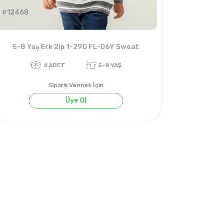
#12468
5-8 Yaş Erk 2ip 1-29D FL-06Y Sweat
Sipariş Vermek İçin
Üye Ol
4
ADET
5-8 YAŞ