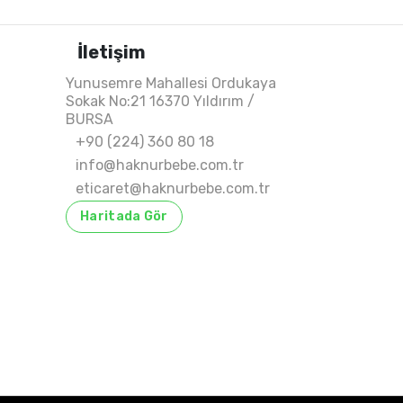
İletişim
Yunusemre Mahallesi Ordukaya
Sokak No:21 16370 Yıldırım /
BURSA
+90 (224) 360 80 18
info@haknurbebe.com.tr
eticaret@haknurbebe.com.tr
Haritada Gör