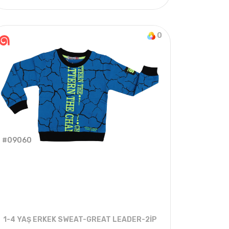
KIŞ
4
ADET
6-18 AYLIK
2021 YAZ
0
#09060
1-4 YAŞ ERKEK SWEAT-GREAT LEADER-2İP