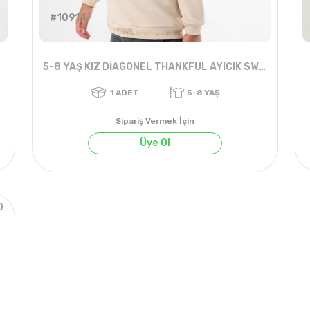
#10914
5-8 YAŞ KIZ DİAGONEL THANKFUL AYICIK SWEAT
Sipariş Vermek İçin
Üye Ol
0
1
ADET
5-8 YAŞ