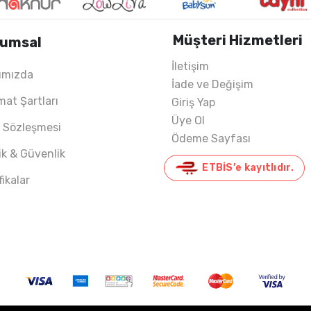
Müşteri Hizmetleri
umsal
İletişim
ımızda
İade ve Değişim
022 YAZ
mat Şartları
Giriş Yap
Üye Ol
ş Sözleşmesi
Ödeme Sayfası
lik & Güvenlik
ETBİS’e kayıtlıdır.
fikalar