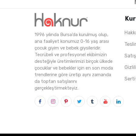
Kur
Hakk
1996 yılında Bursa'da kurulmuş olup,
5
ADET
11-15 Years
2
ana faaliyet konumuz 0-16 yaş arası
Tesli
çocuk giyim ve bebek giysileridir.
Tecrübeli ve profesyonel ekibimizin
Satı
desteğiyle üretimlerimizi birçok ülkede
Gizli
çocuklar ve bebekler için en son moda
trendlerine göre üretip aynı zamanda
Serti
da toptan satışlarını
gerçekleştirmekteyiz.