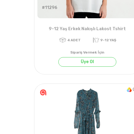
#11296
9-12 Yaş Erkek Nakışlı Lakost Tshirt
Sipariş Vermek İçin
Üye Ol
4
ADET
9-12 YAŞ