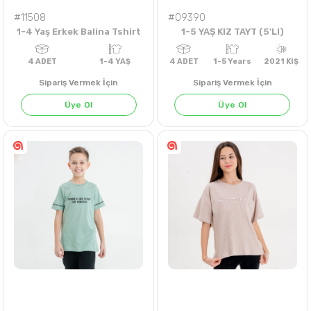
#11508
#09390
1-4 Yaş Erkek Balina Tshirt
1-5 YAŞ KIZ TAYT (5'LI)
Sipariş Vermek İçin
Sipariş Vermek İçin
Üye Ol
Üye Ol
4
ADET
1-4 YAŞ
4
ADET
1-5 Years
202