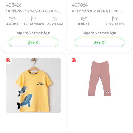
#08426
#09864
10-11-12-13 YAŞ-ERK-KAP-TİŞÖRT-FREEDOM
9-12 YAŞ KIZ MYNATURE TAKIM
Sipariş Vermek İçin
Sipariş Vermek İçin
Üye Ol
Üye Ol
4
ADET
10-13 Years
2021 YAZ
4
ADET
9-12 Ye