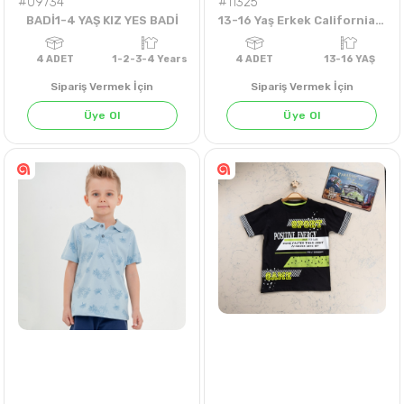
#09734
#11325
BADİ1-4 YAŞ KIZ YES BADİ
13-16 Yaş Erkek California Tshirt
Sipariş Vermek İçin
Sipariş Vermek İçin
Üye Ol
Üye Ol
4
ADET
1-2-3-4 Years
4
ADET
13-16 Y