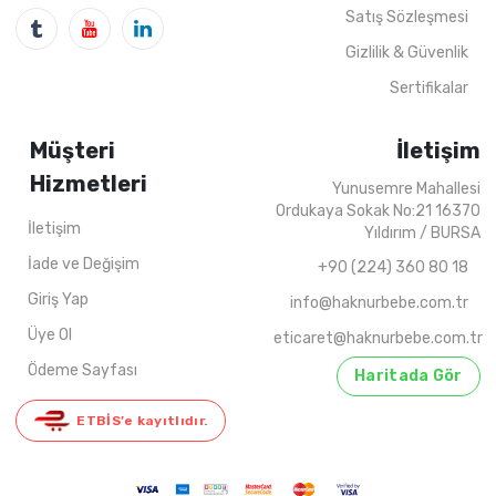
4
ADET
9-12 YAŞ
4
ADET
13-16 Y
Satış Sözleşmesi
Gizlilik & Güvenlik
Sertifikalar
Müşteri
İletişim
Hizmetleri
Yunusemre Mahallesi
Ordukaya Sokak No:21 16370
İletişim
Yıldırım / BURSA
İade ve Değişim
+90 (224) 360 80 18
Giriş Yap
info@haknurbebe.com.tr
Üye Ol
eticaret@haknurbebe.com.tr
Ödeme Sayfası
Haritada Gör
ETBİS’e kayıtlıdır.