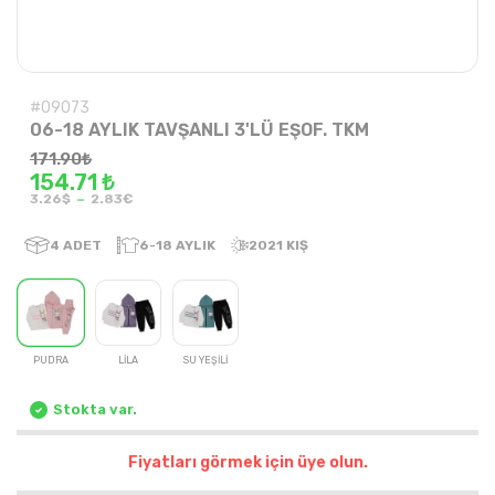
#09073
06-18 AYLIK TAVŞANLI 3'LÜ EŞOF. TKM
171.90
₺
154.71 ₺
-
3.26$
2.83€
4
ADET
6-18 AYLIK
2021 KIŞ
PUDRA
LİLA
SU YEŞİLİ
Stokta var.
Fiyatları görmek için üye olun.