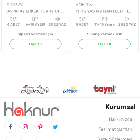
#09329
#ME-113
06-18 AY ERKEK HURRY UP KÖPEK BALIKLI ŞORTLU TAKIM
11-15 YAŞ KIZ DANTELLİ FIRFIR.ELBİSE
Sipariş Vermek İçin
Sipariş Vermek İçin
Üye Ol
Üye Ol
Kurumsal
Hakkımızda
Teslimat Şartları
4
ADET
6-18 AYLIK
2022 YAZ
5
ADET
11-15 Years
202
Satış Sözleşmesi