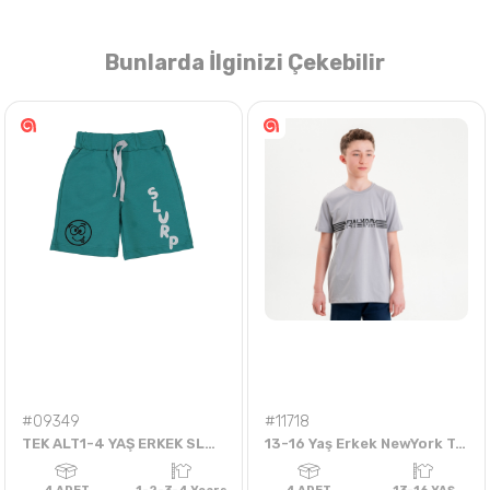
Bunlarda İlginizi Çekebilir
Nasıl Sipariş Veririm?
Öğren
#09349
#11718
TEK ALT1-4 YAŞ ERKEK SLURP GÜLEN YÜZLÜ ŞORT
13-16 Yaş Erkek NewYork Tshirt