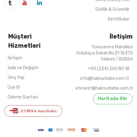
Gizlilik & Güvenlik
Sertifikalar
Müşteri
İletişim
Hizmetleri
Yunusemre Mahallesi
Ordukaya Sokak No:21 16370
İletişim
Yıldırım / BURSA
İade ve Değişim
+90 (224) 360 80 18
Giriş Yap
info@haknurbebe.com.tr
Üye Ol
eticaret@haknurbebe.com.tr
Ödeme Sayfası
Haritada Gör
ETBİS’e kayıtlıdır.