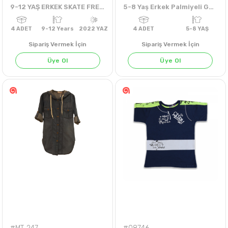
9-12 YAŞ ERKEK SKATE FREESTYLE TKM
5-8 Yaş Erkek Palmiyeli Gofreli Tshirt
Sipariş Vermek İçin
Sipariş Vermek İçin
Üye Ol
Üye Ol
4
ADET
9-12 Years
2022 YAZ
4
ADET
5-8 Y