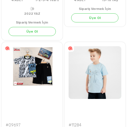
Sipariş Vermek İçin
Üye Ol
Sipariş Vermek İçin
Üye Ol
4
ADET
1-2-3-4 Years
4
ADET
13-16 Y
2022 YAZ
#09697
#11284