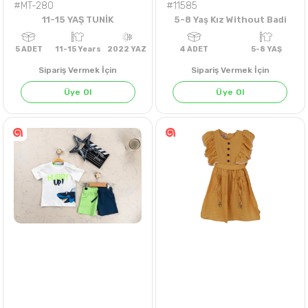
#MT-280
#11585
11-15 YAŞ TUNİK
5-8 Yaş Kız Without Badi
Sipariş Vermek İçin
Sipariş Vermek İçin
Üye Ol
Üye Ol
5
ADET
11-15 Years
2022 YAZ
4
ADET
5-8 Y