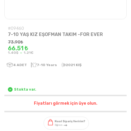
#09460
7-10 YAŞ KIZ EŞOFMAN TAKIM -FOR EVER
73.90
₺
66.51 ₺
-
1.40$
1.21€
4
ADET
7-10 Years
2021 KIŞ
Stokta var.
Fiyatları görmek için üye olun.