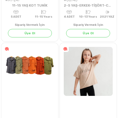
#MT-247
#08746
11-15 YAŞ KOT TUNİK
2-5 YAŞ-ERKEK-TİŞÖRT-COOL
Sipariş Vermek İçin
Sipariş Vermek İçin
Üye Ol
Üye Ol
5
ADET
11-15 Years
4
ADET
10-13 Years
202