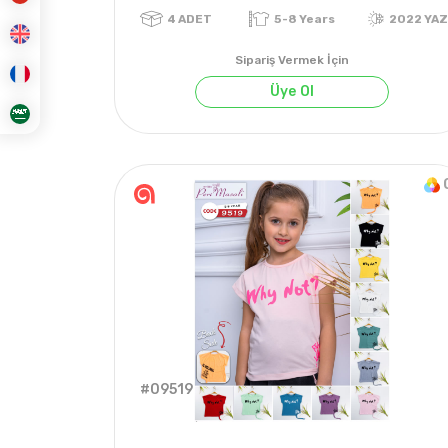
Sipariş Vermek İçin
Üye Ol
4
ADET
5-8 Years
2
#09519