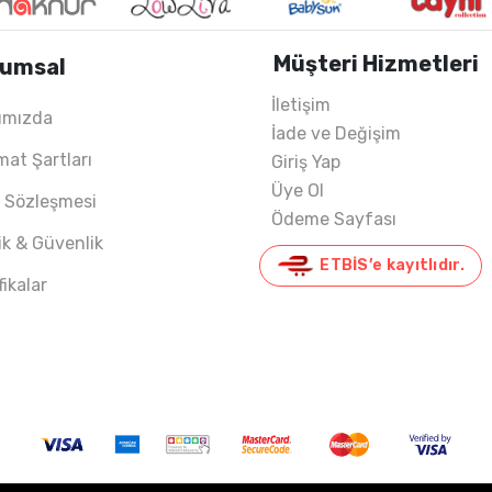
Müşteri Hizmetleri
umsal
İletişim
ımızda
İade ve Değişim
mat Şartları
Giriş Yap
Üye Ol
ş Sözleşmesi
Ödeme Sayfası
lik & Güvenlik
ETBİS’e kayıtlıdır.
fikalar