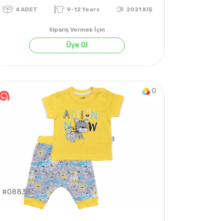
Sipariş Vermek İçin
Üye Ol
0
YAZ
4
ADET
9-12 Years
2021 KIŞ
#08838