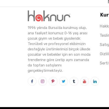
Kur
Hakk
1996 yılında Bursa'da kurulmuş olup,
4
ADET
13-16 Years
ana faaliyet konumuz 0-16 yaş arası
Tesli
çocuk giyim ve bebek giysileridir.
Tecrübeli ve profesyonel ekibimizin
Satı
desteğiyle üretimlerimizi birçok ülkede
Gizli
çocuklar ve bebekler için en son moda
trendlerine göre üretip aynı zamanda
Serti
da toptan satışlarını
gerçekleştirmekteyiz.