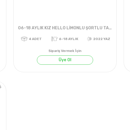
06-18 AYLIK KIZ HELLO LİMONLU ŞORTLU TAKIM
Sipariş Vermek İçin
Üye Ol
6
022 YAZ
4
ADET
6-18 AYLIK
2022 