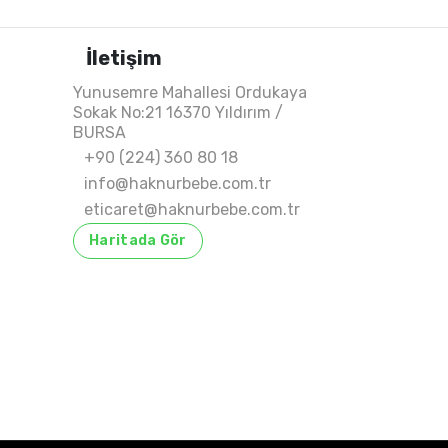
İletişim
Yunusemre Mahallesi Ordukaya
Sokak No:21 16370 Yıldırım /
BURSA
+90 (224) 360 80 18
info@haknurbebe.com.tr
eticaret@haknurbebe.com.tr
Haritada Gör