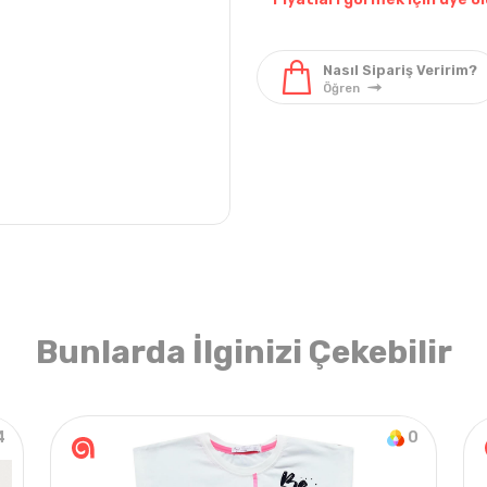
Pantolon & Tek Alt
Elbise & Tulum
Pantol
Bunlarda İlginizi Çekebilir
4
0