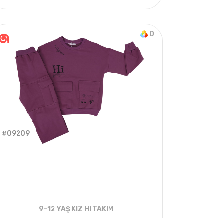
YAZ
5
ADET
11-15 Years
2022 YAZ
0
#09209
9-12 YAŞ KIZ HI TAKIM