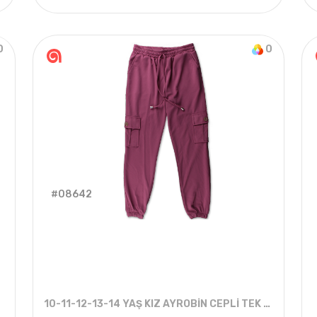
4
ADET
2-5 Years
2021 
0
0
#08642
10-11-12-13-14 YAŞ KIZ AYROBİN CEPLİ TEK ALT