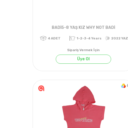
BADİ5-8 YAŞ KIZ WHY NOT BADİ
Sipariş Vermek İçin
Üye Ol
4
ADET
1-2-3-4 Years
2