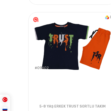
4
ADET
5-8 YAŞ
#09602
5-8 YAŞ ERKEK TRUST SORTLU TAKIM