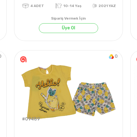
Sipariş Vermek İçin
Üye Ol
0
0
022 YAZ
4
ADET
10-14 Yaş
2021 
#09489