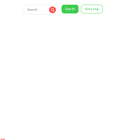
11-15 Years
shirt & T-
Shirt
un.