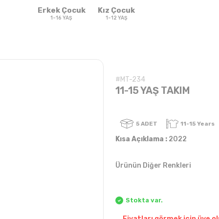
Erkek Çocuk
Kız Çocuk
1-16 YAŞ
1-12 YAŞ
#MT-234
11-15 YAŞ TAKIM
5
ADET
Kısa Açıklama :
2022
Ürünün Diğer Renkleri
Sweatshirt & T-
Sweat
Takım
Takım
shirt
Stokta var.
Fiyatları görmek için üye ol