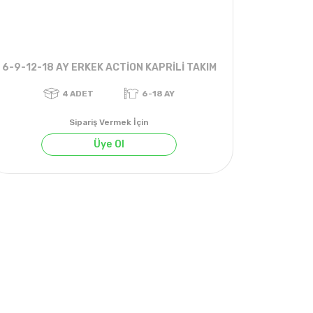
6-9-12-18 AY ERKEK ACTİON KAPRİLİ TAKIM
Sipariş Vermek İçin
Üye Ol
YAZ
4
ADET
6-18 AY