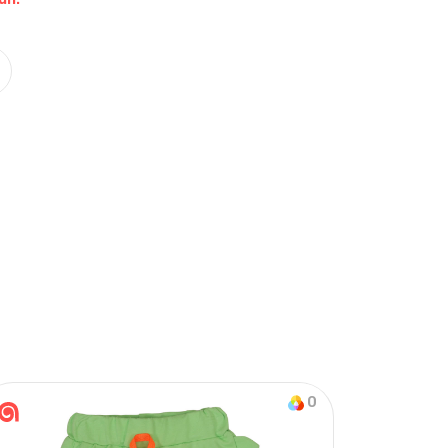
Nasıl Sipariş Veririm?
Öğren
on & Tek Alt
0