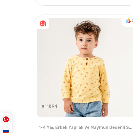
4
ADET
6-18 AYLIK
2
#11894
1-4 Yaş Erkek Yaprak Ve Maymun Desenli Sweat