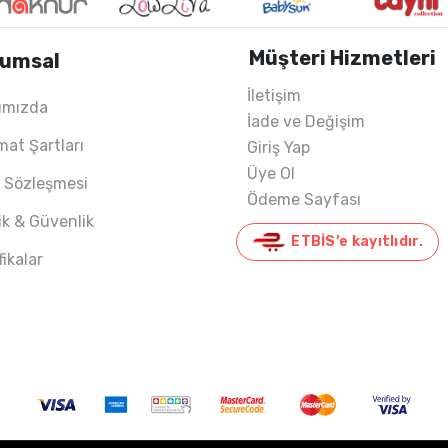
Müşteri Hizmetleri
umsal
İletişim
ımızda
İade ve Değişim
021 KIŞ
mat Şartları
Giriş Yap
Üye Ol
ş Sözleşmesi
Ödeme Sayfası
lik & Güvenlik
ETBİS’e kayıtlıdır.
fikalar