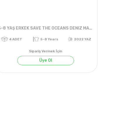
5-8 YAŞ ERKEK SAVE THE OCEANS DENIZ MANZARALI TİŞÖRT
Sipariş Vermek İçin
Üye Ol
4
ADET
5-8 Years
2022 YAZ