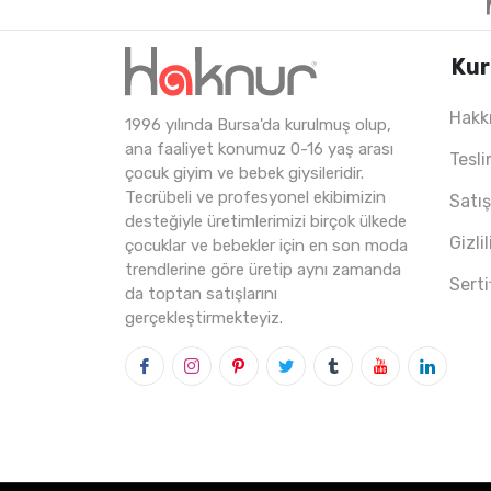
Kur
Hakk
1996 yılında Bursa'da kurulmuş olup,
4
ADET
9-12 Years
2
ana faaliyet konumuz 0-16 yaş arası
Tesli
çocuk giyim ve bebek giysileridir.
Tecrübeli ve profesyonel ekibimizin
Satı
desteğiyle üretimlerimizi birçok ülkede
Gizli
çocuklar ve bebekler için en son moda
trendlerine göre üretip aynı zamanda
Serti
da toptan satışlarını
gerçekleştirmekteyiz.