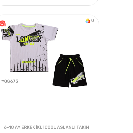
4
ADET
1-2-3-4 Years
2022 YAZ
0
#08673
6-18 AY ERKEK İKLİ COOL ASLANLI TAKIM