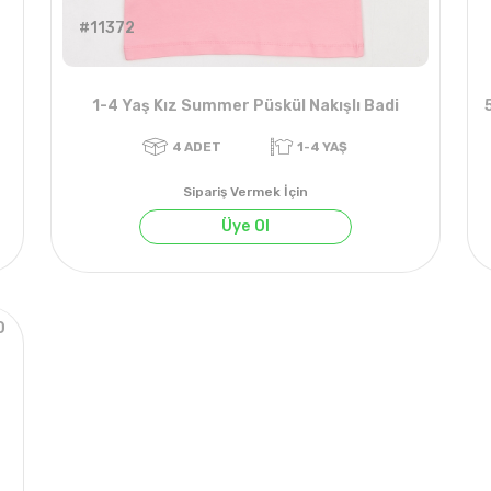
#11372
1-4 Yaş Kız Summer Püskül Nakışlı Badi
Sipariş Vermek İçin
Üye Ol
0
4
ADET
1-4 YAŞ