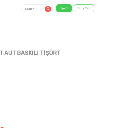
T AUT BASKILI TİŞÖRT
13-16 Years
shirt & T-
Shirt
un.