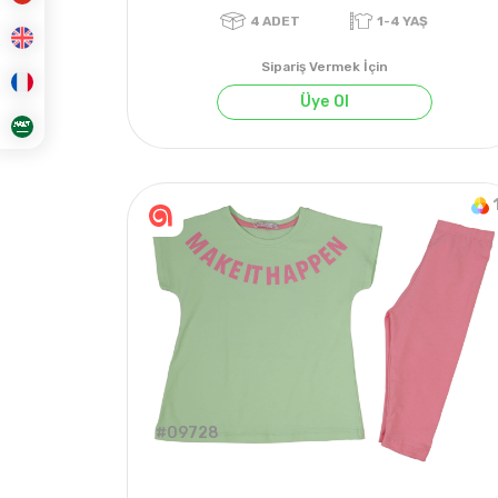
Sipariş Vermek İçin
Üye Ol
4
ADET
1-4 YAŞ
#09728