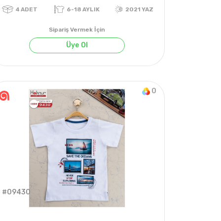
Sipariş Vermek İçin
Üye Ol
0
KIŞ
4
ADET
6-18 AYLIK
2021 YAZ
#09430