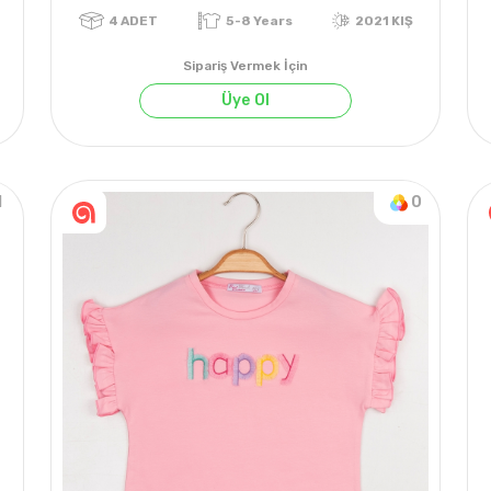
Sipariş Vermek İçin
Üye Ol
1
0
4
ADET
5-8 Years
2021 