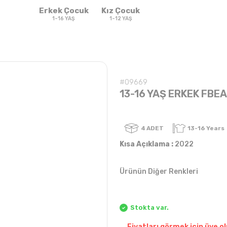
Erkek Çocuk
Kız Çocuk
1-16 YAŞ
1-12 YAŞ
#09669
13-16 YAŞ ERKEK FBEA
4
ADET
Kısa Açıklama :
2022
Ürünün Diğer Renkleri
Sweatshirt & T-
Sweat
Takım
Takım
shirt
Stokta var.
Fiyatları görmek için üye ol