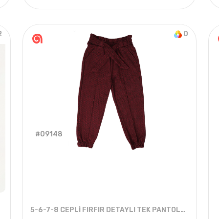
022 YAZ
4
ADET
9-12 YAŞ
2
0
#09148
5-6-7-8 CEPLİ FIRFIR DETAYLI TEK PANTOLON