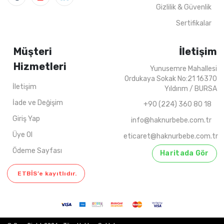
Gizlilik & Güvenlik
Sertifikalar
Müşteri
İletişim
Hizmetleri
Yunusemre Mahallesi
Ordukaya Sokak No:21 16370
İletişim
Yıldırım / BURSA
İade ve Değişim
+90 (224) 360 80 18
Giriş Yap
info@haknurbebe.com.tr
Üye Ol
eticaret@haknurbebe.com.tr
Ödeme Sayfası
Haritada Gör
ETBİS’e kayıtlıdır.