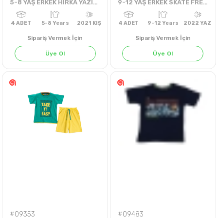
5-8 YAŞ ERKEK HIRKA YAZILI REFLEKTÖRLÜ
9-12 YAŞ ERKEK SKATE FREESTYLE TKM
Sipariş Vermek İçin
Sipariş Vermek İçin
Üye Ol
Üye Ol
4
ADET
5-8 Years
2021 KIŞ
4
ADET
9-12 Years
202
#09353
#09483