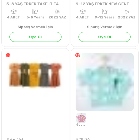
5-8 YAŞ ERKEK TAKE IT EASY ŞORTLU TAKIM
9-12 YAŞ ERKEK NEW GENERATION NEXT TİŞÖRT
Sipariş Vermek İçin
Sipariş Vermek İçin
Üye Ol
Üye Ol
4
ADET
5-8 Years
2022 YAZ
4
ADET
9-12 Years
202
#ME-163
#11026