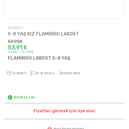
#08897
5-8 YAŞ KIZ FLAMİNGO LAKOST
59.90
₺
53.91 ₺
-
1.14$
0.98€
FLAMİNGO LAKOST 5-8 YAŞ
4
ADET
5-8 Years
2021 YAZ
Stokta var.
Fiyatları görmek için üye olun.