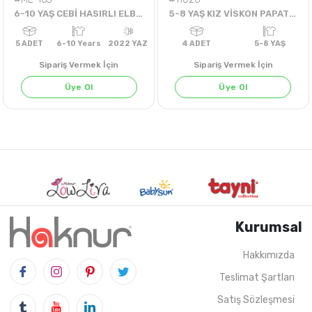
6-10 YAŞ CEBİ HASIRLI ELBİSE
5-8 YAŞ KIZ VİSKON PAPATYALI P ALWAYS SWEAT
Sipariş Vermek İçin
Sipariş Vermek İçin
Üye Ol
Üye Ol
GÜL KURUSU
Kurumsal
Hakkımızda
Teslimat Şartları
5
ADET
6-10 Years
2022 YAZ
4
ADET
5-8 Y
Satış Sözleşmesi