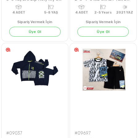
Sipariş Vermek İçin
Sipariş Vermek İçin
Üye Ol
Üye Ol
PETROL
4
ADET
5-8 YAŞ
4
ADET
2-5 Years
202
#09037
#09697