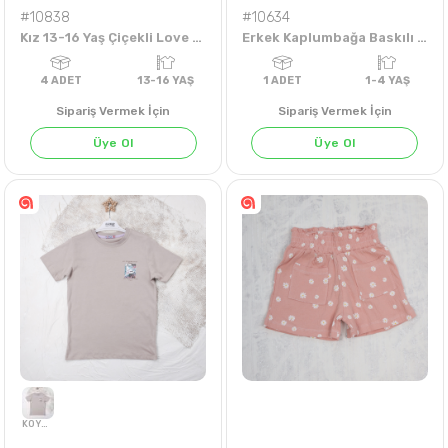
#10838
#10634
Kız 13-16 Yaş Çiçekli Love Sırt Baskılı Tişört
Erkek Kaplumbağa Baskılı 1-4 Yaş Tişört
Sipariş Vermek İçin
Sipariş Vermek İçin
Üye Ol
Üye Ol
BEYAZ
İNDİGO
4
ADET
13-16 YAŞ
1
ADET
1-4 Y