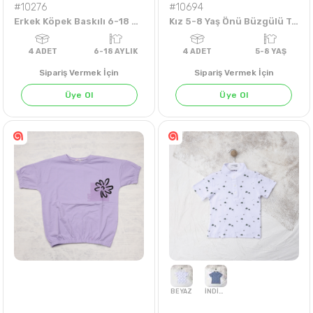
#10276
#10694
Erkek Köpek Baskılı 6-18 Aylık Tişört
Kız 5-8 Yaş Önü Büzgülü Takım
Sipariş Vermek İçin
Sipariş Vermek İçin
Üye Ol
Üye Ol
BEJ
4
ADET
6-18 AYLIK
4
ADET
5-8 Y