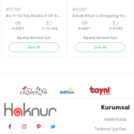
#10700
#10281
Kız 9-12 Yaş Shake it Of Sırt Baskılı Basdi
Erkek What's Stopping You Sırt Baskılı 5-8 Yaş Tişört
Sipariş Vermek İçin
Sipariş Vermek İçin
Üye Ol
Üye Ol
BEYAZ
SU YEŞİLİ
Kurumsal
Hakkımızda
Teslimat Şartları