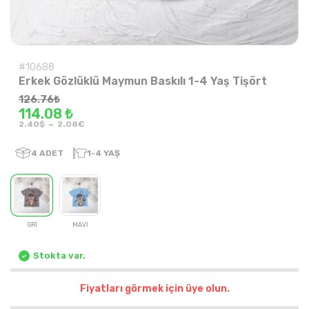
#10688
Erkek Gözlüklü Maymun Baskılı 1-4 Yaş Tişört
126.76
₺
114.08 ₺
-
2.40$
2.08€
4
ADET
1-4 YAŞ
GRİ
MAVİ
Stokta var.
Fiyatları görmek için üye olun.