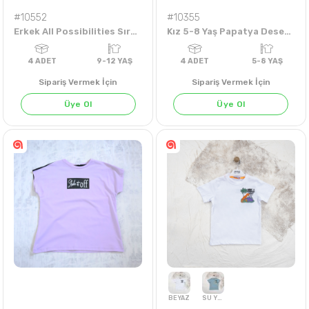
#10552
#10355
Erkek All Possibilities Sırt Baskılı 9-12 Yaş Tişört
Kız 5-8 Yaş Papatya Desenli Şort
Sipariş Vermek İçin
Sipariş Vermek İçin
Üye Ol
Üye Ol
KOYU BEJ
4
ADET
9-12 YAŞ
4
ADET
5-8 Y