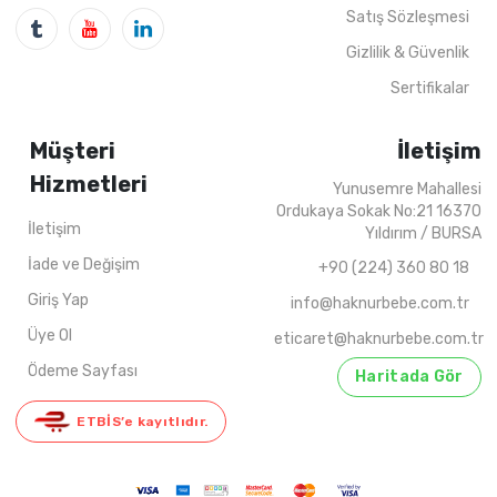
4
ADET
9-12 YAŞ
4
ADET
5-8 Y
Satış Sözleşmesi
Gizlilik & Güvenlik
Sertifikalar
Müşteri
İletişim
Hizmetleri
Yunusemre Mahallesi
Ordukaya Sokak No:21 16370
İletişim
Yıldırım / BURSA
İade ve Değişim
+90 (224) 360 80 18
Giriş Yap
info@haknurbebe.com.tr
Üye Ol
eticaret@haknurbebe.com.tr
Ödeme Sayfası
Haritada Gör
ETBİS’e kayıtlıdır.