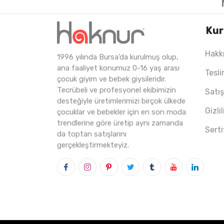
Kur
Hakk
1996 yılında Bursa'da kurulmuş olup,
4
ADET
9-12 YAŞ
ana faaliyet konumuz 0-16 yaş arası
Tesli
çocuk giyim ve bebek giysileridir.
Tecrübeli ve profesyonel ekibimizin
Satı
desteğiyle üretimlerimizi birçok ülkede
Gizli
çocuklar ve bebekler için en son moda
trendlerine göre üretip aynı zamanda
Serti
da toptan satışlarını
gerçekleştirmekteyiz.