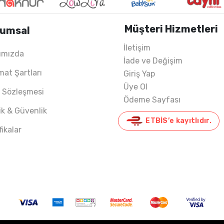
Müşteri Hizmetleri
umsal
İletişim
ımızda
İade ve Değişim
mat Şartları
Giriş Yap
Üye Ol
ş Sözleşmesi
Ödeme Sayfası
lik & Güvenlik
ETBİS’e kayıtlıdır.
fikalar