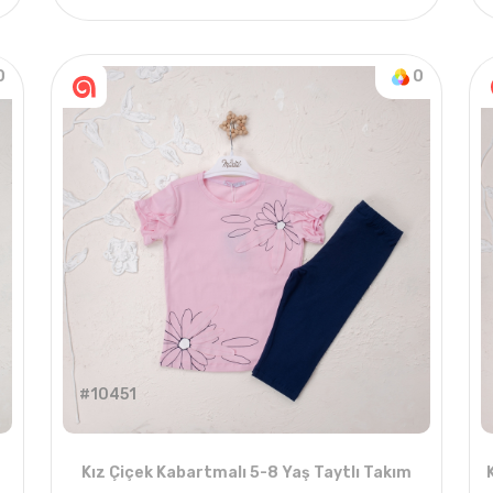
4
ADET
5-8 YAŞ
0
0
#10451
Kız Çiçek Kabartmalı 5-8 Yaş Taytlı Takım