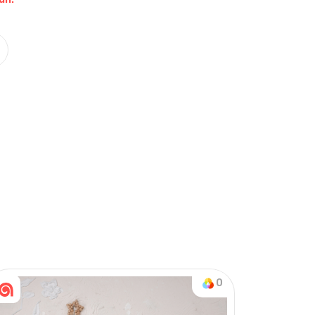
Nasıl Sipariş Veririm?
Öğren
on & Tek Alt
0