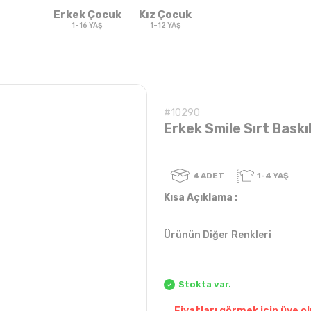
Erkek Çocuk
Kız Çocuk
1-16 YAŞ
1-12 YAŞ
#10290
Erkek Smile Sırt Baskıl
4
ADET
Kısa Açıklama :
Ürünün Diğer Renkleri
Sweatshirt & T-
Sweat
Takım
Takım
shirt
Stokta var.
Fiyatları görmek için üye ol