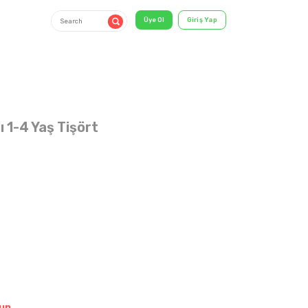
ı 1-4 Yaş Tişört
1-4 YAŞ
shirt & T-
Shirt
un.