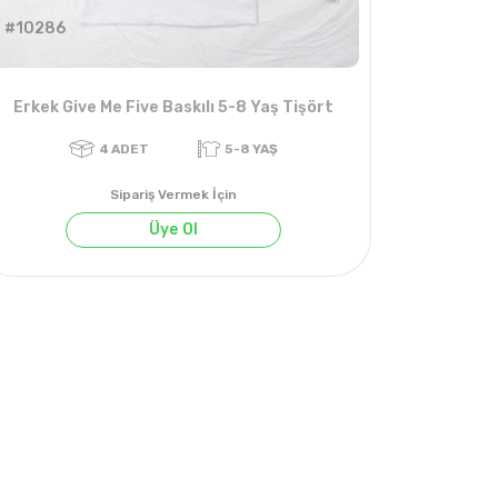
#10286
Erkek Give Me Five Baskılı 5-8 Yaş Tişört
Sipariş Vermek İçin
Üye Ol
4
ADET
5-8 YAŞ