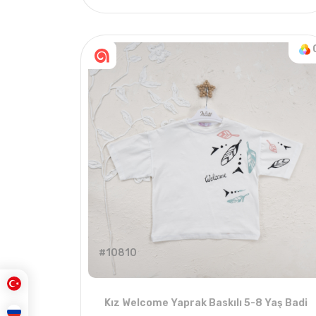
4
ADET
9-12 YAŞ
#10810
Kız Welcome Yaprak Baskılı 5-8 Yaş Badi