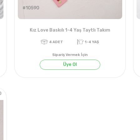
#10590
Kız Love Baskılı 1-4 Yaş Taytlı Takım
Sipariş Vermek İçin
Üye Ol
0
4
ADET
1-4 YAŞ