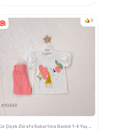
4
ADET
9-12 YAŞ
0
#10363
Kız Çiçek Zürafa Kabartma Baskılı 1-4 Yaş Şortlu Takım