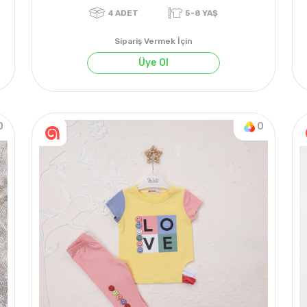
Sipariş Vermek İçin
Üye Ol
0
0
4
ADET
5-8 YAŞ