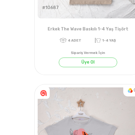
#10687
Erkek The Wave Baskılı 1-4 Yaş Tişört
Sipariş Vermek İçin
Üye Ol
4
ADET
1-4 YAŞ