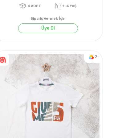
Sipariş Vermek İçin
Üye Ol
2
4
ADET
1-4 YAŞ