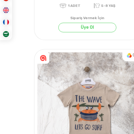
Sipariş Vermek İçin
Üye Ol
1
ADET
5-8 YAŞ