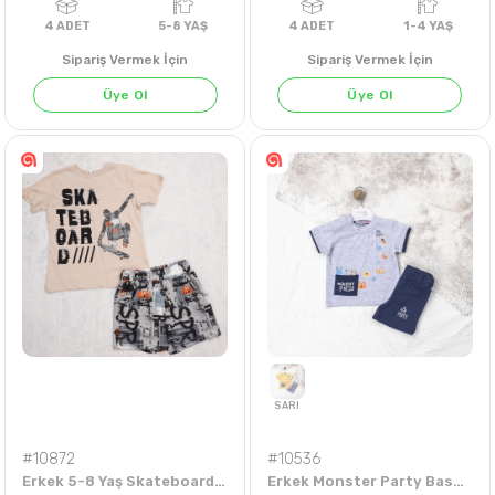
Sipariş Vermek İçin
Sipariş Vermek İçin
Üye Ol
Üye Ol
AÇIK HAKİ
SARI
4
ADET
5-8 YAŞ
4
ADET
1-4 Y
#10872
#10536
Erkek 5-8 Yaş Skateboard Baskılı Şortlu Takım
Erkek Monster Party Baskılı Erkek Takım