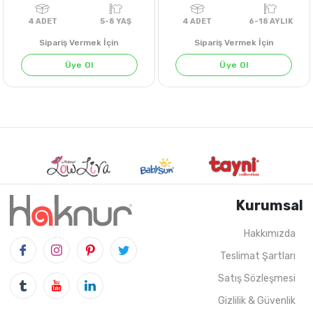
Sipariş Vermek İçin
Sipariş Vermek İçin
Üye Ol
Üye Ol
SARI
Kurumsal
Hakkımızda
Teslimat Şartları
4
ADET
5-8 YAŞ
4
ADET
6-18 AY
Satış Sözleşmesi
Gizlilik & Güvenlik