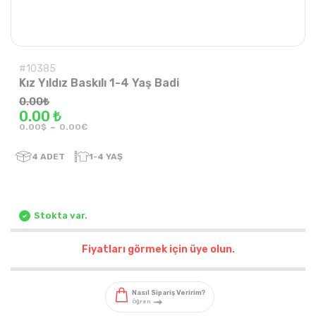
#10385
Kız Yıldız Baskılı 1-4 Yaş Badi
0.00
₺
0.00 ₺
-
0.00$
0.00€
4
ADET
1-4 YAŞ
Stokta var.
Fiyatları görmek için üye olun.