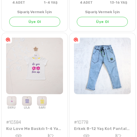
Sipariş Vermek İçin
Sipariş Vermek İçin
Üye Ol
Üye Ol
4
ADET
1-4 YAŞ
4
ADET
13-16 Y
#10384
#10778
Kız Love Me Baskılı 1-4 Yaş Badi
Erkek 8-12 Yaş Kot Pantalon