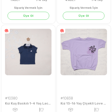
Sipariş Vermek İçin
Sipariş Vermek İçin
Üye Ol
Üye Ol
1
ADET
1-4 YAŞ
4
ADET
1-4 Y
#10380
#10838
Kız Kuş Baskılı 1-4 Yaş Lacoste Badi
Kız 13-16 Yaş Çiçekli Love Sırt Baskılı Tişört