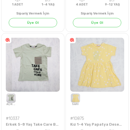
Sipariş Vermek İçin
Sipariş Vermek İçin
Üye Ol
Üye Ol
EKRU
LİLA
SARI
1
ADET
1-4 YAŞ
4
ADET
9-12 Y
#10337
#10875
Erkek 5-8 Yaş Take Care Baskılı Tişört
Kız 1-4 Yaş Papatya Desenli Elbise