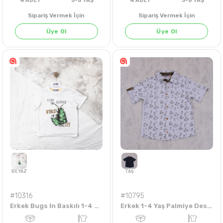
MİNT
HARDAL
BEJ
SÜTLÜ KAHVE
YAVRUAĞZI
Sipariş Vermek İçin
Sipariş Vermek İçin
Üye Ol
Üye Ol
4
ADET
5-8 YAŞ
4
ADET
5-8 Y
#10316
#10795
Erkek Bugs In Baskılı 1-4 Yaş Tişört
Erkek 1-4 Yaş Palmiye Desenli Gömlek