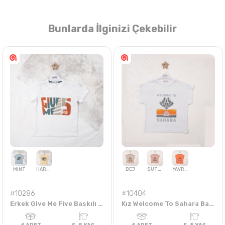
Bunlarda İlginizi Çekebilir
Nasıl Sipariş Veririm?
Öğren
#10286
#10404
Erkek Give Me Five Baskılı 5-8 Yaş Tişört
Kız Welcome To Sahara Baskılı 5-8 Yaş Badi