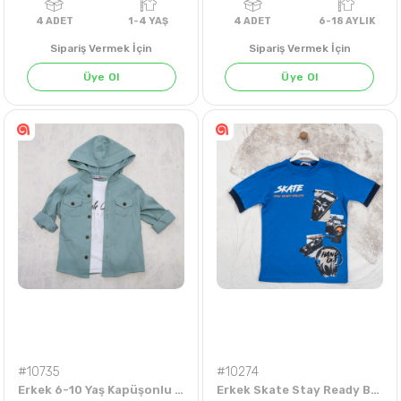
Sipariş Vermek İçin
Sipariş Vermek İçin
Üye Ol
Üye Ol
FÜME
HAKİ
İNDİGO
S
4
ADET
1-4 YAŞ
4
ADET
6-18 AY
#10735
#10274
Erkek 6-10 Yaş Kapüşonlu Gömlek
Erkek Skate Stay Ready Baskılı 9-12 Yaş Tişört