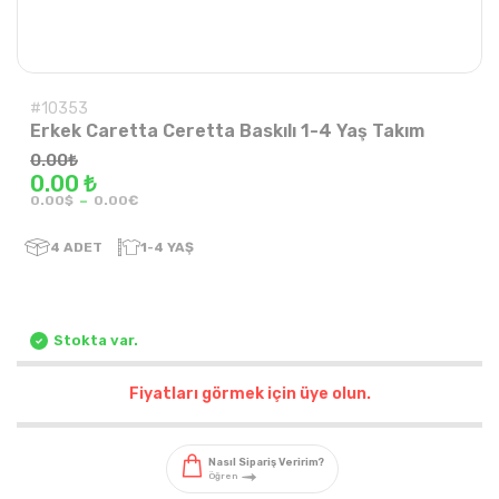
#10353
Erkek Caretta Ceretta Baskılı 1-4 Yaş Takım
0.00
₺
0.00 ₺
-
0.00$
0.00€
4
ADET
1-4 YAŞ
Stokta var.
Fiyatları görmek için üye olun.