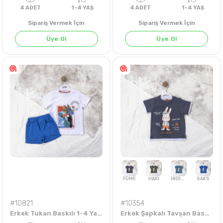
Sipariş Vermek İçin
Sipariş Vermek İçin
Üye Ol
Üye Ol
BEYAZ
4
ADET
1-4 YAŞ
4
ADET
1-4 Y
#10821
#10354
Erkek Tukan Baskılı 1-4 Yaş Takım
Erkek Şapkalı Tavşan Baskılı 6-18 Aylık Tişört