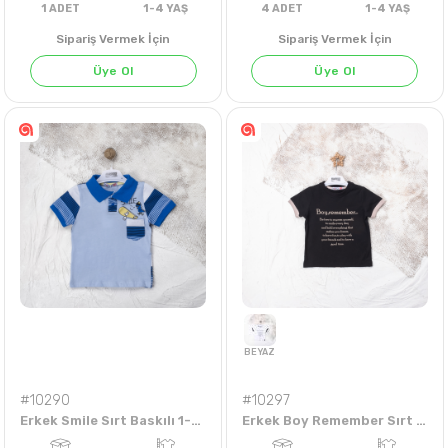
Sipariş Vermek İçin
Sipariş Vermek İçin
Üye Ol
Üye Ol
BEYAZ
TAŞ
1
ADET
1-4 YAŞ
4
ADET
1-4 Y
#10290
#10297
Erkek Smile Sırt Baskılı 1-4 Yaş Tişört
Erkek Boy Remember Sırt Baskılı 1-4 Yaş Tişört