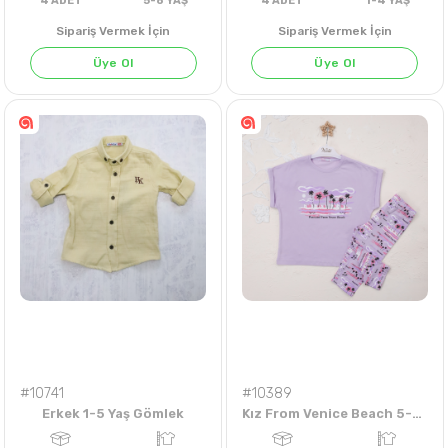
Sipariş Vermek İçin
Sipariş Vermek İçin
Üye Ol
Üye Ol
4
ADET
5-8 YAŞ
4
ADET
1-4 Y
#10741
#10389
Erkek 1-5 Yaş Gömlek
Kız From Venice Beach 5-8 Yaş Taytlı Takım