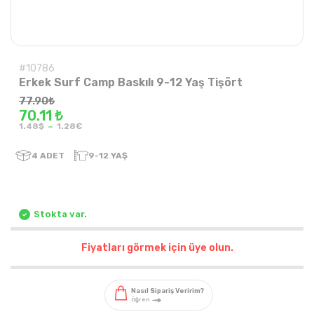
#10786
Erkek Surf Camp Baskılı 9-12 Yaş Tişört
77.90
₺
70.11 ₺
-
1.48$
1.28€
4
ADET
9-12 YAŞ
Stokta var.
Fiyatları görmek için üye olun.