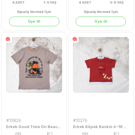
Sipariş Vermek İçin
Sipariş Vermek İçin
Üye Ol
Üye Ol
4
ADET
1-5 YAŞ
4
ADET
5-8 Y
#10826
#10276
Erkek Good Time On Beach Baskılı 13-16 Yaş Tişört
Erkek Köpek Baskılı 6-18 Aylık Tişört