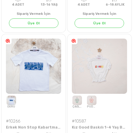
Sipariş Vermek İçin
Sipariş Vermek İçin
Üye Ol
Üye Ol
4
ADET
13-16 YAŞ
4
ADET
6-18 AY
#10266
#10587
Erkek Non Stop Kabartma Baskılı 9-12 Yaş Tişört
Kız Good Baskılı 1-4 Yaş Badi