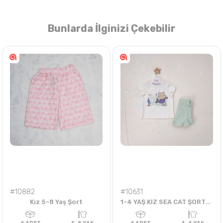
Bunlarda İlginizi Çekebilir
Nasıl Sipariş Veririm?
Öğren
#10882
#10631
Kız 5-8 Yaş Şort
1-4 YAŞ KIZ SEA CAT ŞORTLU TAKIM