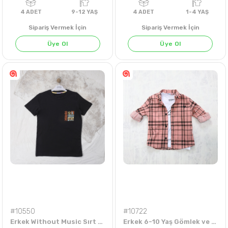
Sipariş Vermek İçin
Sipariş Vermek İçin
Üye Ol
Üye Ol
EKRU
ÇAĞLA YEŞİLİ
PUDRA
4
ADET
9-12 YAŞ
4
ADET
1-4 Y
#10550
#10722
Erkek Without Music Sırt Baskılı 9-12 Yaş Tişört
Erkek 6-10 Yaş Gömlek ve Tişört