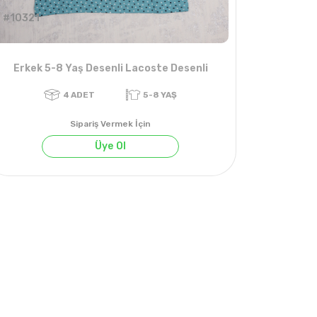
#10321
Erkek 5-8 Yaş Desenli Lacoste Desenli
Sipariş Vermek İçin
Üye Ol
4
ADET
5-8 YAŞ