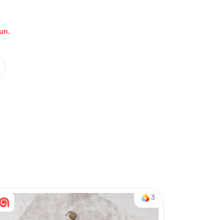
un.
Nasıl Sipariş Veririm?
Öğren
on & Tek Alt
3