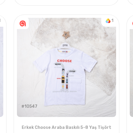
1
ADET
6-18 AYLIK
1
1
#10547
Erkek Choose Araba Baskılı 5-8 Yaş Tişört