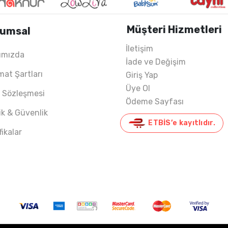
Müşteri Hizmetleri
umsal
İletişim
ımızda
İade ve Değişim
mat Şartları
Giriş Yap
Üye Ol
ş Sözleşmesi
Ödeme Sayfası
lik & Güvenlik
ETBİS’e kayıtlıdır.
fikalar