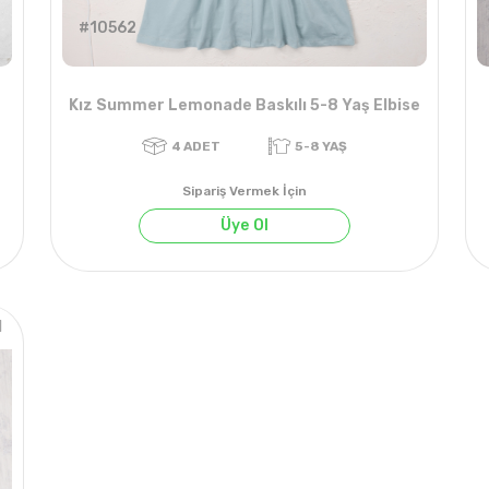
#10562
Kız Summer Lemonade Baskılı 5-8 Yaş Elbise
Sipariş Vermek İçin
Üye Ol
1
4
ADET
5-8 YAŞ