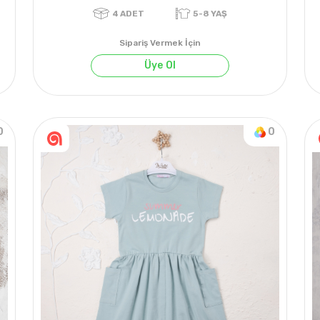
Sipariş Vermek İçin
Üye Ol
0
0
4
ADET
5-8 YAŞ