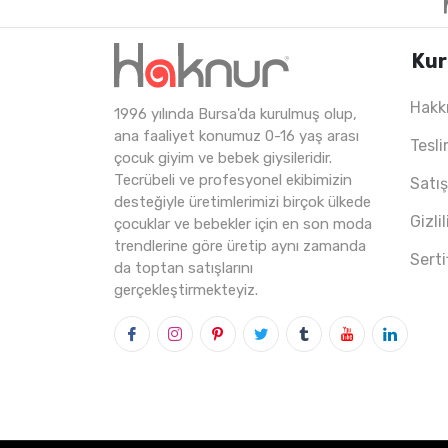
Kur
Hakk
1996 yılında Bursa'da kurulmuş olup,
4
ADET
5-8 YAŞ
ana faaliyet konumuz 0-16 yaş arası
Tesli
çocuk giyim ve bebek giysileridir.
Tecrübeli ve profesyonel ekibimizin
Satı
desteğiyle üretimlerimizi birçok ülkede
Gizli
çocuklar ve bebekler için en son moda
trendlerine göre üretip aynı zamanda
Serti
da toptan satışlarını
gerçekleştirmekteyiz.