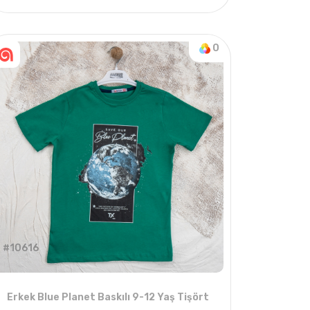
1
ADET
5-8 YAŞ
0
#10616
Erkek Blue Planet Baskılı 9-12 Yaş Tişört