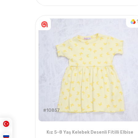
1
ADET
6-18 AYLIK
#10857
Kız 5-8 Yaş Kelebek Desenli Fitilli Elbise