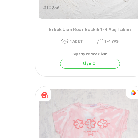
#10256
Erkek Lion Roar Baskılı 1-4 Yaş Takım
Sipariş Vermek İçin
Üye Ol
1
ADET
1-4 YAŞ