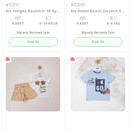
#10391
#10395
Kız Yengeç Baskılı 6-18 Aylık Badi
Kız Maimi Beach Desenli 5-8 Yaş Badi
Sipariş Vermek İçin
Sipariş Vermek İçin
Üye Ol
Üye Ol
KIRMIZI
MİNT
4
ADET
6-18 AYLIK
4
ADET
5-8 Y