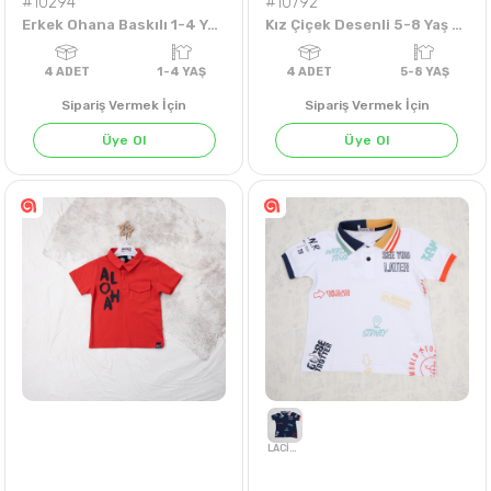
#10294
#10792
Erkek Ohana Baskılı 1-4 Yaş Takım
Kız Çiçek Desenli 5-8 Yaş Lacoste Badi
Sipariş Vermek İçin
Sipariş Vermek İçin
Üye Ol
Üye Ol
4
ADET
1-4 YAŞ
4
ADET
5-8 Y