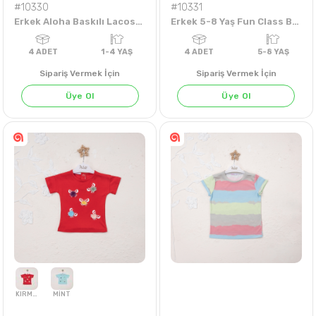
#10330
#10331
Erkek Aloha Baskılı Lacoste 1-4 Yaş Tişört
Erkek 5-8 Yaş Fun Class Baskılı Tişört
Sipariş Vermek İçin
Sipariş Vermek İçin
Üye Ol
Üye Ol
LACİVERT
4
ADET
1-4 YAŞ
4
ADET
5-8 Y