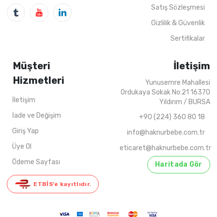
4
ADET
6-10 YAŞ
4
ADET
1-4 Y
Satış Sözleşmesi
Gizlilik & Güvenlik
Sertifikalar
Müşteri
İletişim
Hizmetleri
Yunusemre Mahallesi
Ordukaya Sokak No:21 16370
İletişim
Yıldırım / BURSA
İade ve Değişim
+90 (224) 360 80 18
Giriş Yap
info@haknurbebe.com.tr
Üye Ol
eticaret@haknurbebe.com.tr
Ödeme Sayfası
Haritada Gör
ETBİS’e kayıtlıdır.