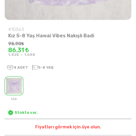
#10563
Kız 5-8 Yaş Hawai Vibes Nakışlı Badi
95.90
₺
86.31 ₺
-
1.82$
1.58€
4
ADET
5-8 YAŞ
LİLA
Stokta var.
Fiyatları görmek için üye olun.