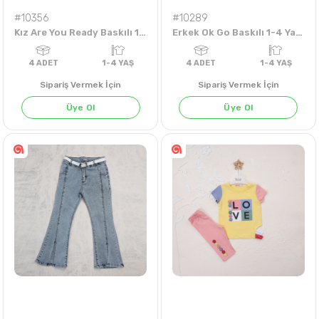
#10356
#10289
Kız Are You Ready Baskılı 1-4 Yaş Şortlu Takım
Erkek Ok Go Baskılı 1-4 Yaş Tişört
Sipariş Vermek İçin
Sipariş Vermek İçin
Üye Ol
Üye Ol
4
ADET
1-4 YAŞ
4
ADET
1-4 Y