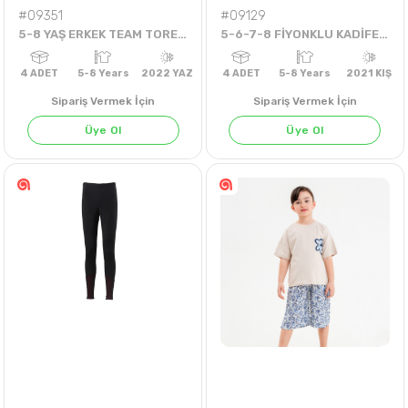
#09351
#09129
5-8 YAŞ ERKEK TEAM TORETTO ARABALI ŞORTLU TAKIM
5-6-7-8 FİYONKLU KADİFE PANTOLON
Sipariş Vermek İçin
Sipariş Vermek İçin
Üye Ol
Üye Ol
4
ADET
5-8 Years
2022 YAZ
4
ADET
5-8 Years
202