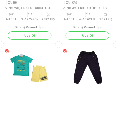
#09180
#09023
9-12 YAŞ ERKEK TAKIM-QUEN 74-2 İP
6-18 AY-ERKEK KÖPEKLİ SWEAT
Sipariş Vermek İçin
Sipariş Vermek İçin
Üye Ol
Üye Ol
4
ADET
9-12 Years
2021 KIŞ
4
ADET
6-18 AYLIK
202