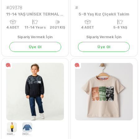
#09378
#
11-14 YAŞ UNİSEX TERMAL ALT
5-8 Yaş Kız Çiçekli Takim
Sipariş Vermek İçin
Sipariş Vermek İçin
Üye Ol
Üye Ol
4
ADET
11-14 Years
2021 KIŞ
4
ADET
5-8 Y