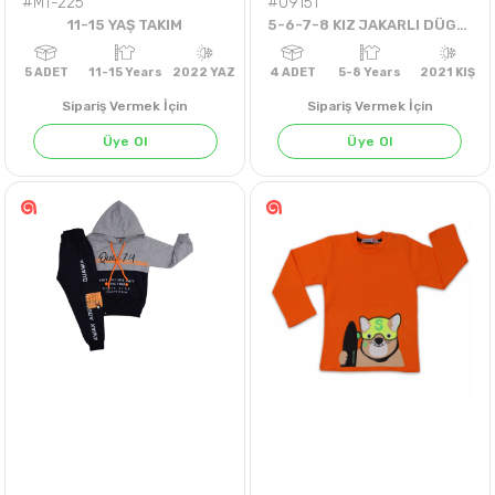
#MT-225
#09151
11-15 YAŞ TAKIM
5-6-7-8 KIZ JAKARLI DÜGMELİ TEK PANTOLON
Sipariş Vermek İçin
Sipariş Vermek İçin
Üye Ol
Üye Ol
5
ADET
11-15 Years
2022 YAZ
4
ADET
5-8 Years
202