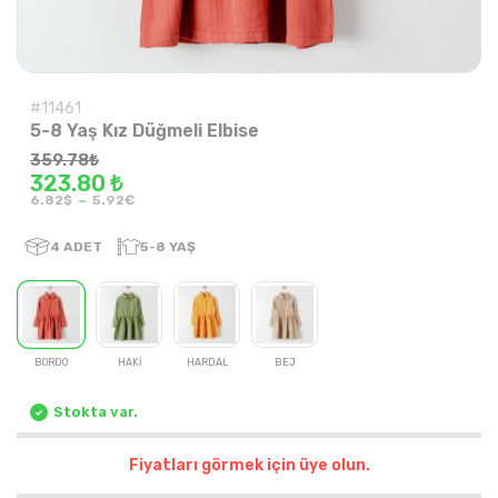
#11461
5-8 Yaş Kız Düğmeli Elbise
359.78
₺
323.80 ₺
-
6.82$
5.92€
4
ADET
5-8 YAŞ
BORDO
HAKİ
HARDAL
BEJ
Stokta var.
Fiyatları görmek için üye olun.