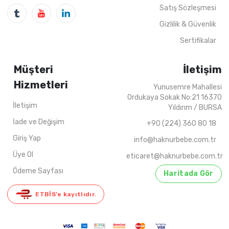
4
ADET
5-8 YAŞ
4
ADET
1-4 Y
Satış Sözleşmesi
Gizlilik & Güvenlik
Sertifikalar
Müşteri
İletişim
Hizmetleri
Yunusemre Mahallesi
Ordukaya Sokak No:21 16370
İletişim
Yıldırım / BURSA
İade ve Değişim
+90 (224) 360 80 18
Giriş Yap
info@haknurbebe.com.tr
Üye Ol
eticaret@haknurbebe.com.tr
Ödeme Sayfası
Haritada Gör
ETBİS’e kayıtlıdır.