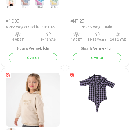
#11083
#MT-231
9-12 YAŞ KIZ İKİ İP DİK DESENLİ BATİKLİ SWEAT
11-15 YAŞ TUNİK
Sipariş Vermek İçin
Sipariş Vermek İçin
Üye Ol
Üye Ol
TURUNCU
MOR
MAVİ
YEŞİL