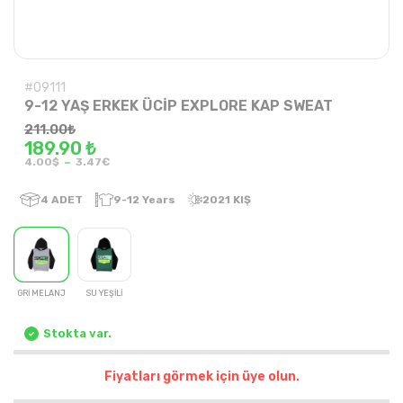
#09111
9-12 YAŞ ERKEK ÜCİP EXPLORE KAP SWEAT
211.00
₺
189.90 ₺
-
4.00$
3.47€
4
ADET
9-12 Years
2021 KIŞ
GRİ MELANJ
SU YEŞİLİ
Stokta var.
Fiyatları görmek için üye olun.