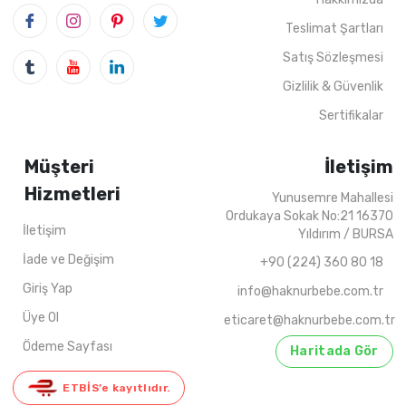
Teslimat Şartları
1
ADET
5-8 YAŞ
4
ADET
2021 K
Satış Sözleşmesi
Gizlilik & Güvenlik
Sertifikalar
Müşteri
İletişim
Hizmetleri
Yunusemre Mahallesi
Ordukaya Sokak No:21 16370
İletişim
Yıldırım / BURSA
İade ve Değişim
+90 (224) 360 80 18
Giriş Yap
info@haknurbebe.com.tr
Üye Ol
eticaret@haknurbebe.com.tr
Ödeme Sayfası
Haritada Gör
ETBİS’e kayıtlıdır.