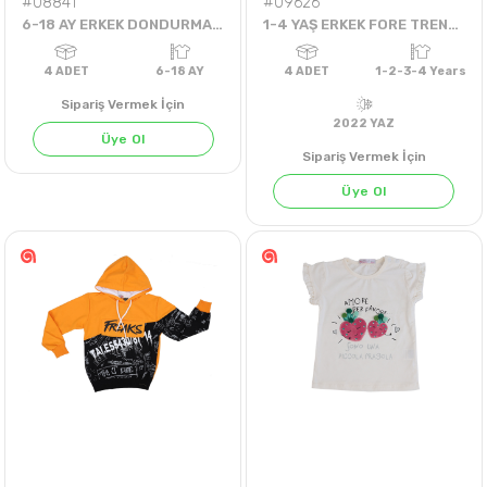
#08841
#09626
6-18 AY ERKEK DONDURMA ŞORTLU TAKIM
1-4 YAŞ ERKEK FORE TREND KÖPEKLİ ŞORTLU TAKIM
Sipariş Vermek İçin
Üye Ol
Sipariş Vermek İçin
Üye Ol
4
ADET
6-18 AY
4
ADET
1-2-3-4 
2022 YAZ