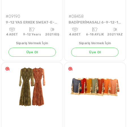
#09190
#08458
9-12 YAS ERKEK SWEAT-E-543-2İP
BADİPERİMASALI 6-9-12-18 AYLIK ÇİLEKLI BADİ
Sipariş Vermek İçin
Sipariş Vermek İçin
Üye Ol
Üye Ol
4
ADET
9-12 Years
2021 KIŞ
4
ADET
6-18 AYLIK
202