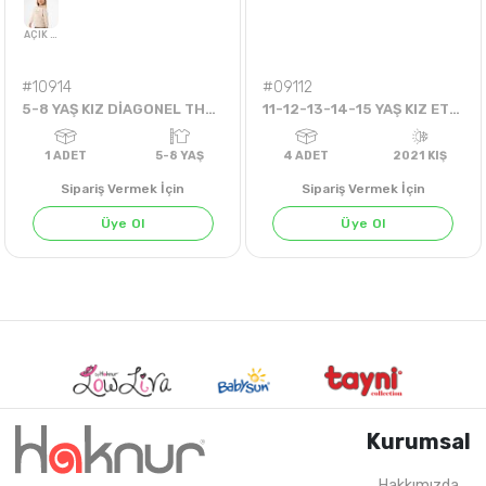
4
ADET
9-12 YAŞ
1
ADET
11-15 Years
202
#10914
#09112
5-8 YAŞ KIZ DİAGONEL THANKFUL AYICIK SWEAT
11-12-13-14-15 YAŞ KIZ ETEK UCU BAĞLAMALI EKOSE GÖMLEK
Sipariş Vermek İçin
Sipariş Vermek İçin
Üye Ol
Üye Ol
AÇIK BEJ
Kurumsal
Hakkımızda