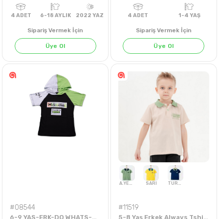
Sipariş Vermek İçin
Sipariş Vermek İçin
Üye Ol
Üye Ol
4
ADET
6-18 AYLIK
2022 YAZ
4
ADET
1-4 Y
#08544
#11519
6-9 YAS-ERK-DO WHATS-KAPŞONLU TİŞÖRT
5-8 Yaş Erkek Always Tshirt