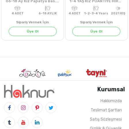
06-18 Ay Kız Papatya Bas.Badi
1-4 YAŞ KIZ PUANTIYE HIRKA
Sipariş Vermek İçin
Sipariş Vermek İçin
Üye Ol
Üye Ol
EKRU
KIRMIZI
LACİVERT
Kurumsal
Hakkımızda
Teslimat Şartları
4
ADET
6-18 AYLIK
4
ADET
1-2-3-4 Years
20
Satış Sözleşmesi
Gizlilik & Güvenlik