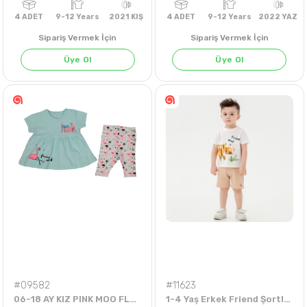
GRİ MELANJ
KIRMIZI
KOYU YEŞİL
S
Sipariş Vermek İçin
Sipariş Vermek İçin
Üye Ol
Üye Ol
4
ADET
9-12 Years
2021 KIŞ
4
ADET
9-12 Years
202
#09582
#11623
06-18 AY KIZ PINK MOO FLAMİNGOLU TAYTLI TAKIM
1-4 Yaş Erkek Friend Şortlu Takım