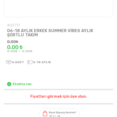
#09717
06-18 AYLIK ERKEK SUMMER VİBES AYLIK
ŞORTLU TAKIM
0.00
₺
0.00 ₺
-
0.00$
0.00€
4
ADET
6-18 AYLIK
Stokta var.
Fiyatları görmek için üye olun.