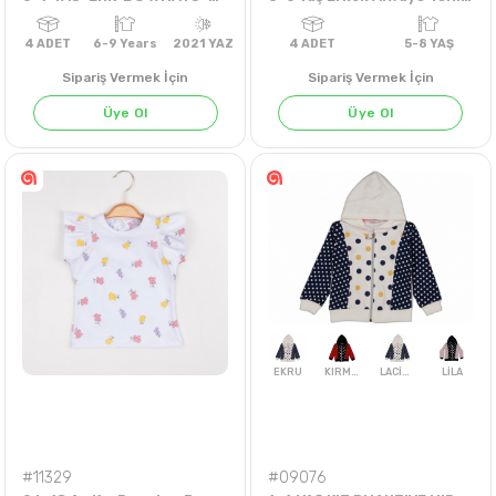
Sipariş Vermek İçin
Sipariş Vermek İçin
Üye Ol
Üye Ol
A.YEŞİL
SARI
TURKUAZ
4
ADET
6-9 Years
2021 YAZ
4
ADET
5-8 Y
#11329
#09076