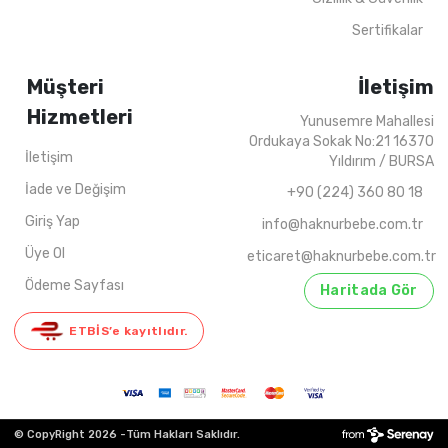
Sertifikalar
Müşteri
İletişim
Hizmetleri
Yunusemre Mahallesi
Ordukaya Sokak No:21 16370
İletişim
Yıldırım / BURSA
İade ve Değişim
+90 (224) 360 80 18
Giriş Yap
info@haknurbebe.com.tr
Üye Ol
eticaret@haknurbebe.com.tr
Ödeme Sayfası
Haritada Gör
ETBİS’e kayıtlıdır.
© CopyRight 2026 -
Tüm Hakları Saklıdır.