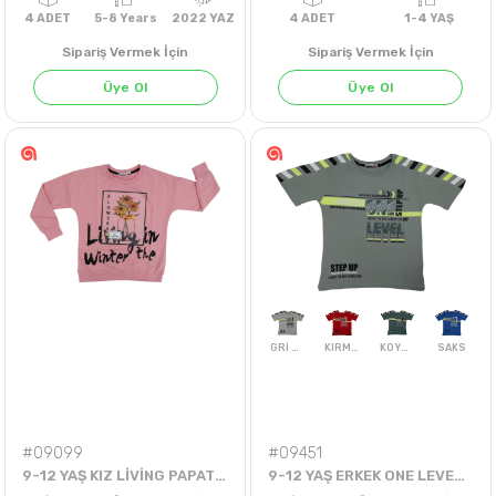
GRİ MELANJ
MİNT
ORAJ
Sipariş Vermek İçin
Sipariş Vermek İçin
Üye Ol
Üye Ol
4
ADET
5-8 Years
2022 YAZ
4
ADET
1-4 Y
#09099
#09451
9-12 YAŞ KIZ LİVİNG PAPATYA TEK BADİ
9-12 YAŞ ERKEK ONE LEVEL TİŞÖRT