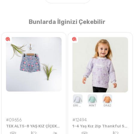
Bunlarda İlginizi Çekebilir
Nasıl Sipariş Veririm?
Öğren
#09656
#12494
TEK ALT5-8 YAŞ KIZ ÇİÇEKLİ YAPRAKLI ŞORT
1-4 Yaş Kız 2ip Thankful Swt