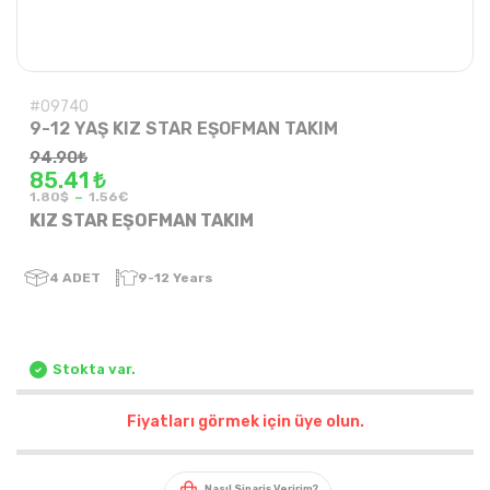
#09740
9-12 YAŞ KIZ STAR EŞOFMAN TAKIM
94.90
₺
85.41 ₺
-
1.80$
1.56€
KIZ STAR EŞOFMAN TAKIM
4
ADET
9-12 Years
Stokta var.
Fiyatları görmek için üye olun.