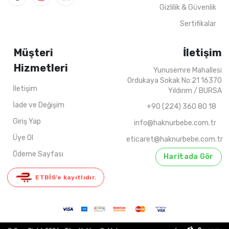
Gizlilik & Güvenlik
Sertifikalar
Müşteri
İletişim
Hizmetleri
Yunusemre Mahallesi
Ordukaya Sokak No:21 16370
İletişim
Yıldırım / BURSA
İade ve Değişim
+90 (224) 360 80 18
Giriş Yap
info@haknurbebe.com.tr
Üye Ol
eticaret@haknurbebe.com.tr
Ödeme Sayfası
Haritada Gör
ETBİS’e kayıtlıdır.