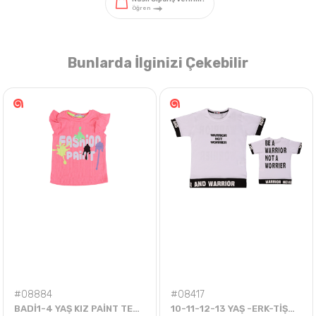
Bunlarda İlginizi Çekebilir
Nasıl Sipariş Veririm?
Öğren
#08884
#08417
BADİ1-4 YAŞ KIZ PAİNT TEK BADİ
10-11-12-13 YAŞ -ERK-TİŞÖRT-WORRIOR NEVER