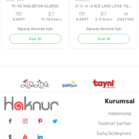
11-15 YAŞ ŞİFON ELBİSE
2-3-4-5 KIZ LIVE LOVE TEK BADİ
Sipariş Vermek İçin
Sipariş Vermek İçin
Üye Ol
Üye Ol
Kurumsal
Hakkımızda
Teslimat Şartları
5
ADET
11-15 Years
4
ADET
2-5 Years
202
Satış Sözleşmesi