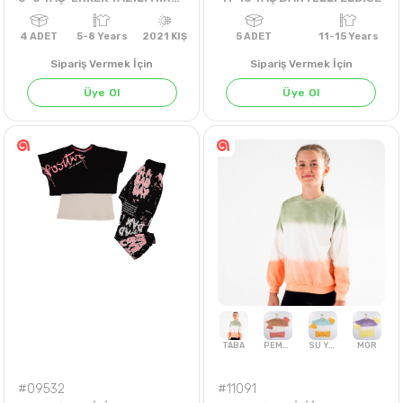
Sipariş Vermek İçin
Sipariş Vermek İçin
Üye Ol
Üye Ol
4
ADET
5-8 Years
2021 KIŞ
5
ADET
11-15 Ye
#09532
#11091