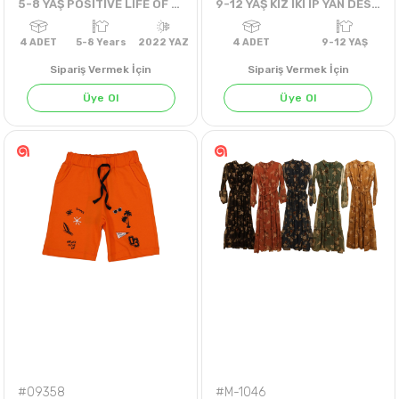
5-8 YAŞ POSİTİVE LIFE OF BRAVE ŞALVARLI TAKIM
9-12 YAŞ KIZ İKİ İP YAN DESENLİ BATİKLİ SWEAT
Sipariş Vermek İçin
Sipariş Vermek İçin
Üye Ol
Üye Ol
TABA
PEMBE
SU YEŞİLİ
4
ADET
5-8 Years
2022 YAZ
4
ADET
9-12 Y
#09358
#M-1046