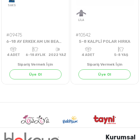
4
ADET
6-18 AYLIK
4
ADET
13-16 Y
#09475
#10542
6-18 AY ERKEK AM UN BEAT ABLE TİŞÖRT
5-8 KALPLİ POLAR HIRKA
Sipariş Vermek İçin
Sipariş Vermek İçin
Üye Ol
Üye Ol
SAKS
LİLA
Kurumsal