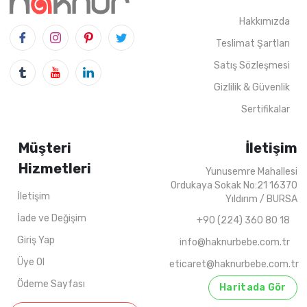
Hakkımızda
Teslimat Şartları
Satış Sözleşmesi
4
ADET
6-18 AYLIK
2022 YAZ
4
ADET
5-8 Y
Gizlilik & Güvenlik
Sertifikalar
Müşteri
İletişim
Hizmetleri
Yunusemre Mahallesi
Ordukaya Sokak No:21 16370
İletişim
Yıldırım / BURSA
İade ve Değişim
+90 (224) 360 80 18
Giriş Yap
info@haknurbebe.com.tr
Üye Ol
eticaret@haknurbebe.com.tr
Ödeme Sayfası
Haritada Gör