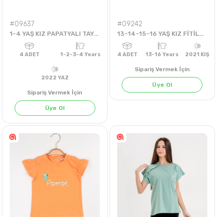
#09637
#09242
1-4 YAŞ KIZ PAPATYALI TAYTLI TAKIM
13-14-15-16 YAŞ KIZ FİTİLLİ KADİFE TEK PANTOLON
Sipariş Vermek İçin
Üye Ol
Sipariş Vermek İçin
Üye Ol
4
ADET
1-2-3-4 Years
4
ADET
13-16 Years
202
2022 YAZ