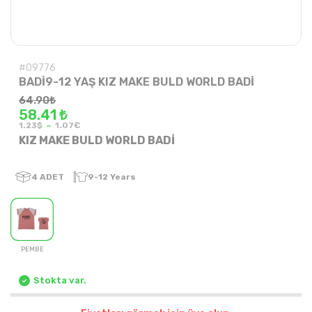
#09776
BADİ9-12 YAŞ KIZ MAKE BULD WORLD BADİ
64.90
₺
58.41 ₺
-
1.23$
1.07€
KIZ MAKE BULD WORLD BADİ
4
ADET
9-12 Years
PEMBE
Stokta var.