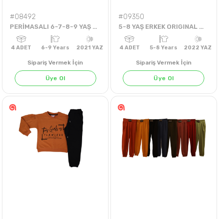
#08492
#09350
PERİMASALI 6-7-8-9 YAŞ ONE MORE ELBİSE
5-8 YAŞ ERKEK ORIGINAL MARINES URBAN COURT SAHALI ŞORTLU TAKIM
Sipariş Vermek İçin
Sipariş Vermek İçin
Üye Ol
Üye Ol
4
ADET
6-9 Years
2021 YAZ
4
ADET
5-8 Years
202